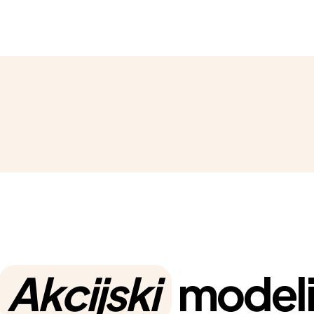
Akcijski
model