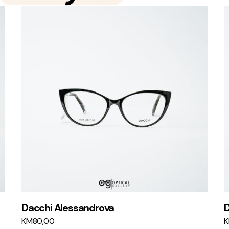
Dacchi Alessandrova
D
KM
80,00