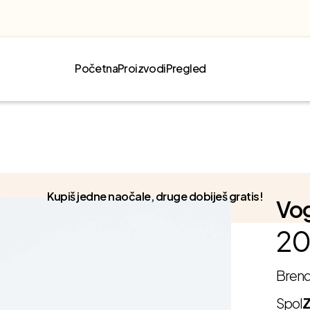
Početna
Proizvodi
Pregled
Kupiš jedne naočale, druge dobiješ gratis!
Vog
20
Bren
Spol
Z