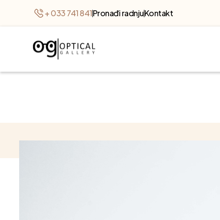
+ 033 741 841
Pronađi radnju
Kontakt