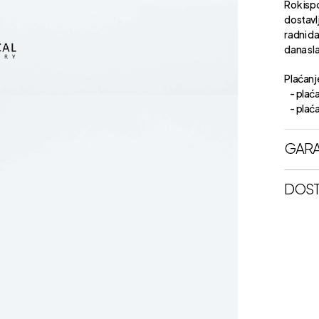
Rok isp
dostavl
radni d
dana sl
Plaćanje
- plaća
- plaćan
GARA
DOST