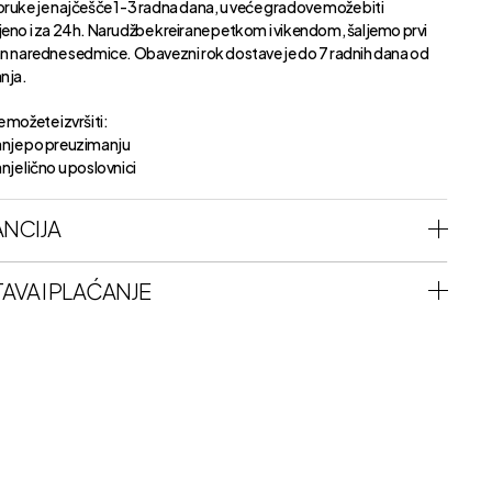
oruke je najčešče 1-3 radna dana, u veće gradove može biti
jeno i za 24h. Narudžbe kreirane petkom i vikendom, šaljemo prvi
an naredne sedmice. Obavezni rok dostave je do 7 radnih dana od
anja.
 možete izvršiti:
nje po preuzimanju
je lično u poslovnici
NCIJA
AVA I PLAĆANJE