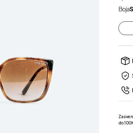
Boja
Za sve 
do 100K