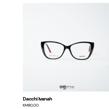
Dacchi Ivanah
KM
80,00