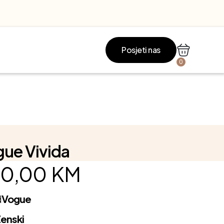
Posjeti nas
0
ue Vivida
0,00
KM
d
Vogue
enski