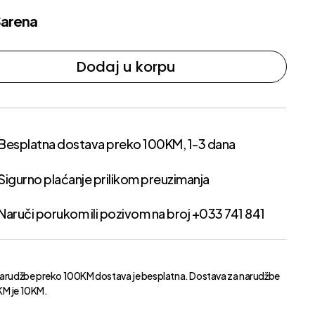
Sarena
Dodaj u korpu
Besplatna dostava preko 100KM, 1-3 dana
Sigurno plaćanje prilikom preuzimanja
Naruči porukom ili pozivom na broj +033 741 841
narudžbe preko 100KM dostava je besplatna. Dostava za narudžbe
M je 10KM.