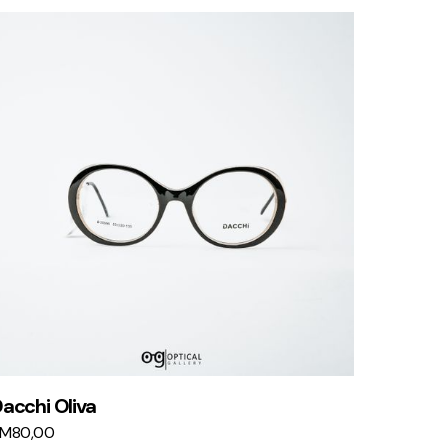
acchi Oliva
KM
80,00