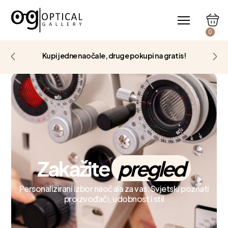
0
Kupi jedne naočale, druge pokupi na gratis!
Zakažite
pregled
Personalizirani izbor naočala za vas. Svjetski poznati
proizvođači, udobnost i stil