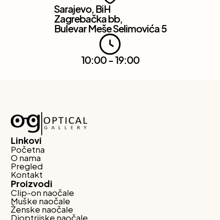
Sarajevo, BiH
Zagrebačka bb,
Bulevar Meše Selimovića 5
10:00 - 19:00
Linkovi
Početna
O nama
Pregled
Kontakt
Proizvodi
Clip-on naočale
Muške naočale
Ženske naočale
Dioptrijske naočale