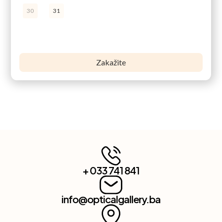
30
31
+ 033 741 841
info@opticalgallery.ba