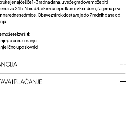
oruke je najčešče 1-3 radna dana, u veće gradove može biti
jeno i za 24h. Narudžbe kreirane petkom i vikendom, šaljemo prvi
an naredne sedmice. Obavezni rok dostave je do 7 radnih dana od
anja.
 možete izvršiti:
nje po preuzimanju
je lično u poslovnici
NCIJA
AVA I PLAĆANJE