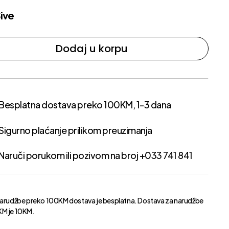
ive
Dodaj u korpu
Besplatna dostava preko 100KM, 1-3 dana
Sigurno plaćanje prilikom preuzimanja
Naruči porukom ili pozivom na broj +033 741 841
narudžbe preko 100KM dostava je besplatna. Dostava za narudžbe
M je 10KM.