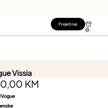
Posjeti nas
0
ue Vissia
0,00
KM
d
Vogue
Ženske