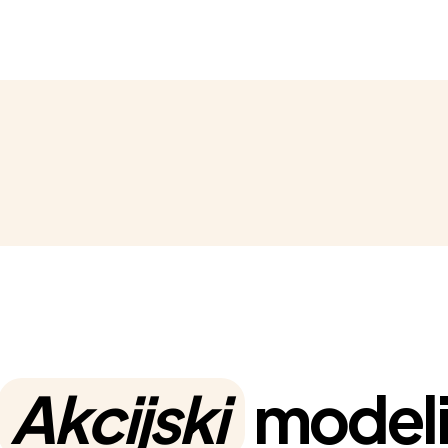
Akcijski
model