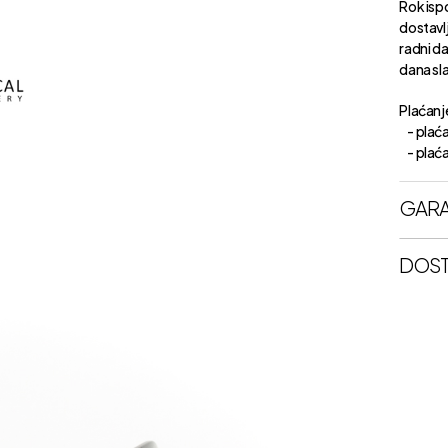
Rok isp
dostavl
radni d
dana sl
Plaćanje
- plaća
- plaćan
GARA
DOST