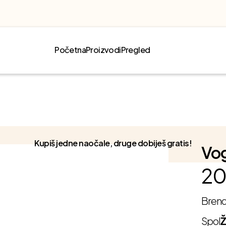
Početna
Proizvodi
Pregled
Kupiš jedne naočale, druge dobiješ gratis!
Vog
20
Bren
Spol