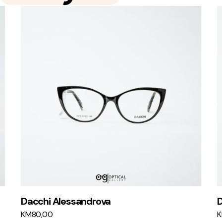
Dacchi Alessandrova
D
KM
80,00