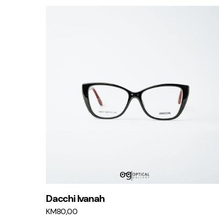
Dacchi Ivanah
KM
80,00