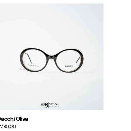
acchi Oliva
KM
80,00