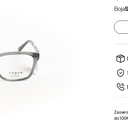
Boja
S
Za sve 
do 100K