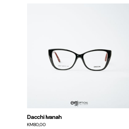
Dacchi Ivanah
KM
80,00