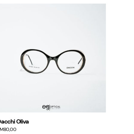
acchi Oliva
KM
80,00