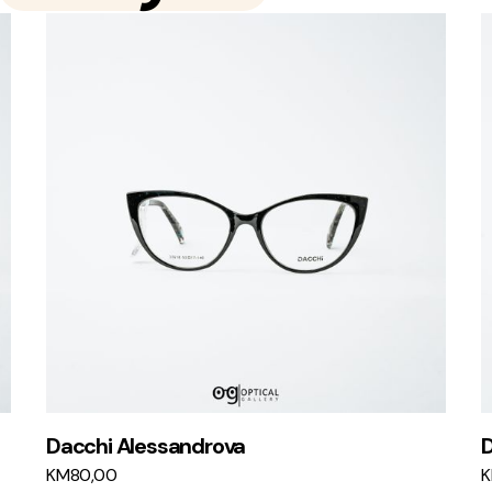
Dacchi Alessandrova
D
KM
80,00