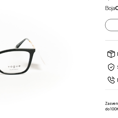
Boja
Za sve 
do 100K