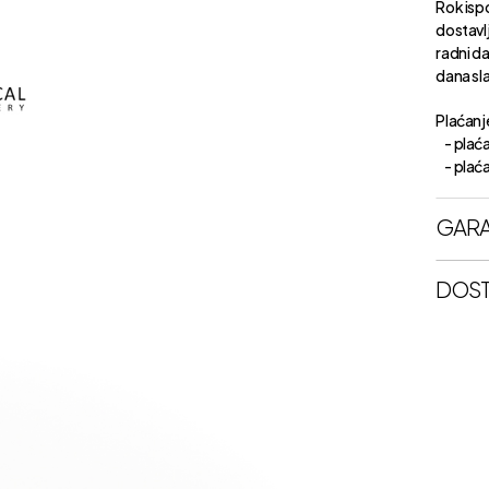
Rok isp
dostavl
radni d
dana sl
Plaćanje
- plaća
- plaćan
GARA
DOST