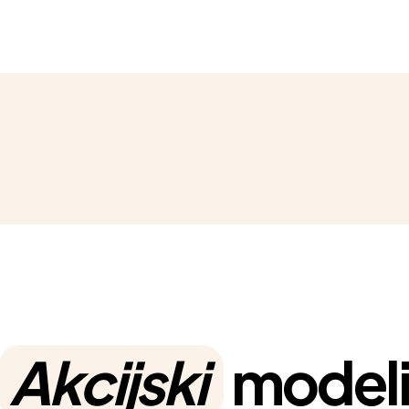
Akcijski
model