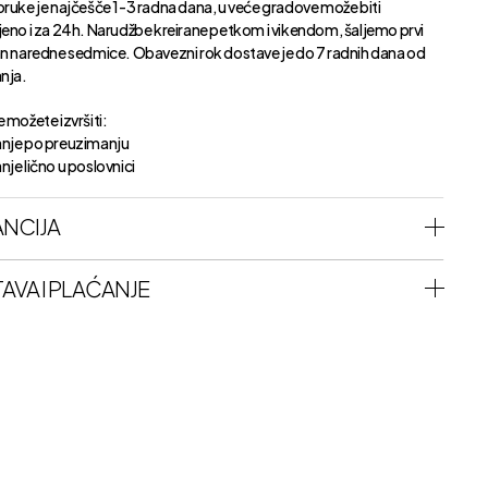
oruke je najčešče 1-3 radna dana, u veće gradove može biti
jeno i za 24h. Narudžbe kreirane petkom i vikendom, šaljemo prvi
an naredne sedmice. Obavezni rok dostave je do 7 radnih dana od
anja.
 možete izvršiti:
nje po preuzimanju
je lično u poslovnici
NCIJA
AVA I PLAĆANJE