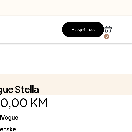
Posjeti nas
0
ue Stella
0,00
KM
d
Vogue
Ženske