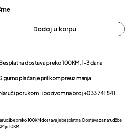
Crne
Dodaj u korpu
Besplatna dostava preko 100KM, 1-3 dana
Sigurno plaćanje prilikom preuzimanja
Naruči porukom ili pozivom na broj +033 741 841
narudžbe preko 100KM dostava je besplatna. Dostava za narudžbe
M je 10KM.