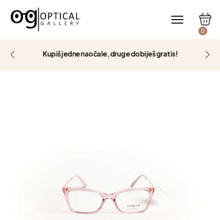
0
Kupiš jedne naočale, druge dobiješ gratis!