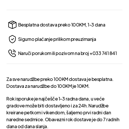
Besplatna dostava preko 100KM, 1-3 dana
Sigurno plaćanje prilikom preuzimanja
Naruči porukom ili pozivom na broj +033 741 841
Za sve narudžbe preko 100KM dostava je besplatna.
Dostava za narudžbe do 100KM je 10KM.
Rok isporuke je najčešče 1-3 radna dana, u veće
gradove može biti dostavljeno i za 24h. Narudžbe
kreirane petkom i vikendom, šaljemo prvi radni dan
naredne sedmice. Obavezni rok dostave je do 7 radnih
dana od dana slanja.