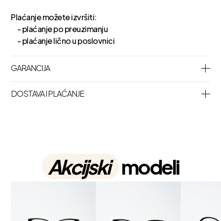
Plaćanje možete izvršiti:
- plaćanje po preuzimanju
- plaćanje lično u poslovnici
GARANCIJA
DOSTAVA I PLAĆANJE
Akcijski
modeli