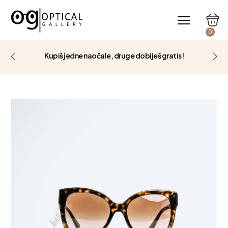
0
Kupiš jedne naočale, druge dobiješ gratis!