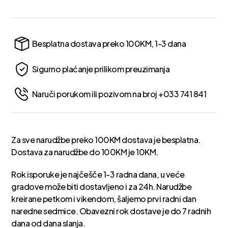
Besplatna dostava preko 100KM, 1-3 dana
Sigurno plaćanje prilikom preuzimanja
Naruči porukom ili pozivom na broj +033 741 841
Za sve narudžbe preko 100KM dostava je besplatna.
Dostava za narudžbe do 100KM je 10KM.
Rok isporuke je najčešče 1-3 radna dana, u veće
gradove može biti dostavljeno i za 24h. Narudžbe
kreirane petkom i vikendom, šaljemo prvi radni dan
naredne sedmice. Obavezni rok dostave je do 7 radnih
dana od dana slanja.