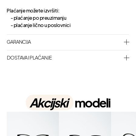
Plaćanje možete izvršiti:
- plaćanje po preuzimanju
- plaćanje lično u poslovnici
GARANCIJA
DOSTAVA I PLAĆANJE
Akcijski
modeli