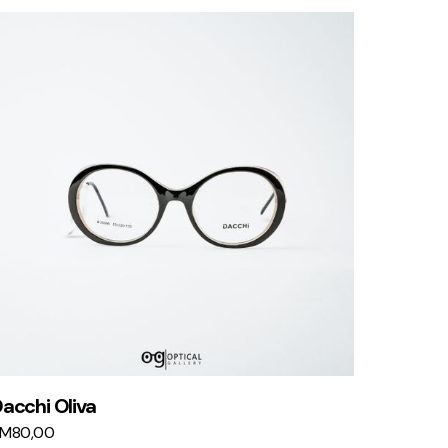
acchi Oliva
KM
80,00