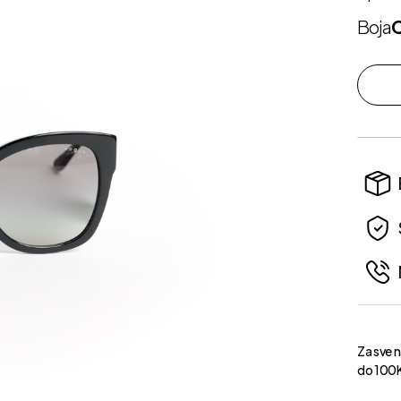
Boja
Za sve 
do 100K