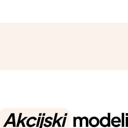
Akcijski
model