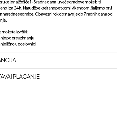
oruke je najčešče 1-3 radna dana, u veće gradove može biti
jeno i za 24h. Narudžbe kreirane petkom i vikendom, šaljemo prvi
an naredne sedmice. Obavezni rok dostave je do 7 radnih dana od
anja.
 možete izvršiti:
nje po preuzimanju
je lično u poslovnici
NCIJA
AVA I PLAĆANJE