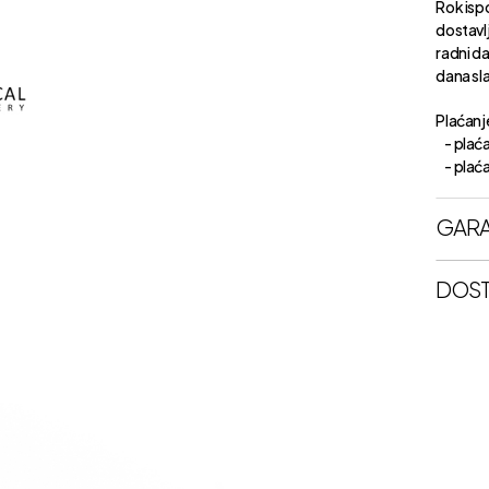
Rok isp
dostavl
radni d
dana sl
Plaćanje
- plaća
- plaćan
GARA
DOST