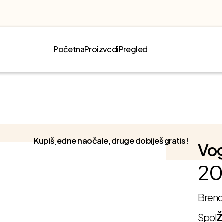
Početna
Proizvodi
Pregled
Kupiš jedne naočale, druge dobiješ gratis!
Vo
20
Bren
Spol