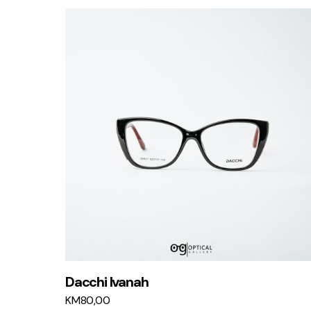
Dacchi Ivanah
KM
80,00