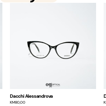
Dacchi Alessandrova
D
KM
80,00