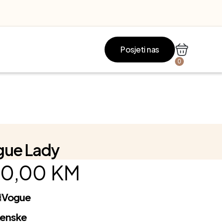
Posjeti nas
0
gue Lady
0,00
KM
d
Vogue
Ženske