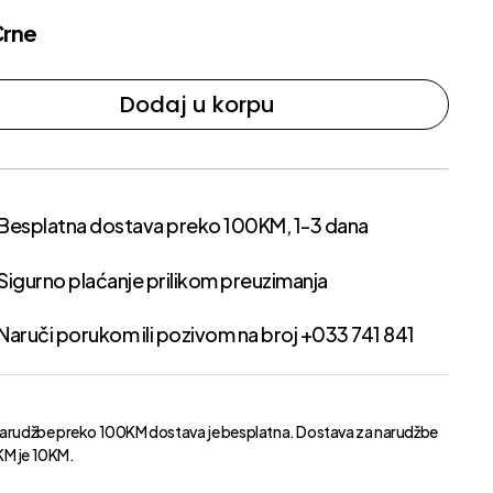
Crne
Dodaj u korpu
Besplatna dostava preko 100KM, 1-3 dana
Sigurno plaćanje prilikom preuzimanja
Naruči porukom ili pozivom na broj +033 741 841
narudžbe preko 100KM dostava je besplatna. Dostava za narudžbe
M je 10KM.