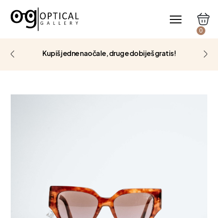
0
Kupiš jedne naočale, druge dobiješ gratis!