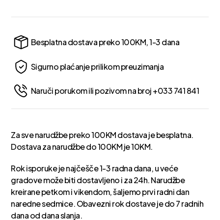
Besplatna dostava preko 100KM, 1-3 dana
Sigurno plaćanje prilikom preuzimanja
Naruči porukom ili pozivom na broj +033 741 841
Za sve narudžbe preko 100KM dostava je besplatna.
Dostava za narudžbe do 100KM je 10KM.
Rok isporuke je najčešče 1-3 radna dana, u veće
gradove može biti dostavljeno i za 24h. Narudžbe
kreirane petkom i vikendom, šaljemo prvi radni dan
naredne sedmice. Obavezni rok dostave je do 7 radnih
dana od dana slanja.