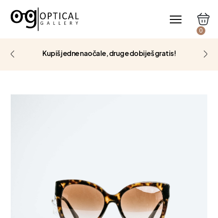
0
Kupiš jedne naočale, druge dobiješ gratis!