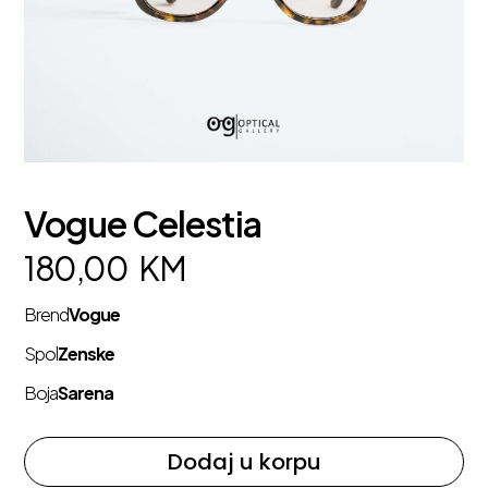
Vogue Celestia
180,00
KM
Brend
Vogue
Spol
Zenske
Boja
Sarena
Dodaj u korpu