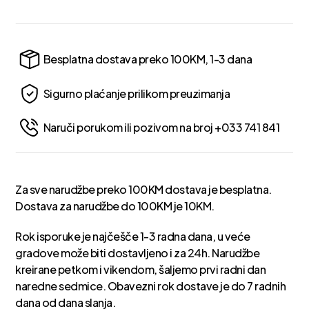
Besplatna dostava preko 100KM, 1-3 dana
Sigurno plaćanje prilikom preuzimanja
Naruči porukom ili pozivom na broj +033 741 841
Za sve narudžbe preko 100KM dostava je besplatna.
Dostava za narudžbe do 100KM je 10KM.
Rok isporuke je najčešče 1-3 radna dana, u veće
gradove može biti dostavljeno i za 24h. Narudžbe
kreirane petkom i vikendom, šaljemo prvi radni dan
naredne sedmice. Obavezni rok dostave je do 7 radnih
dana od dana slanja.