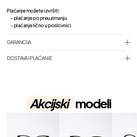
Plaćanje možete izvršiti:
- plaćanje po preuzimanju
- plaćanje lično u poslovnici
GARANCIJA
DOSTAVA I PLAĆANJE
Akcijski
modeli