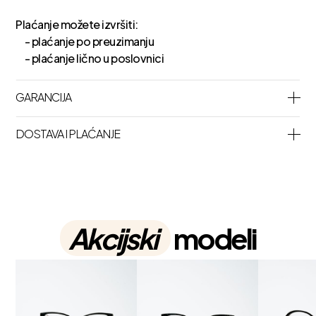
Plaćanje možete izvršiti:
- plaćanje po preuzimanju
- plaćanje lično u poslovnici
GARANCIJA
DOSTAVA I PLAĆANJE
Akcijski
modeli