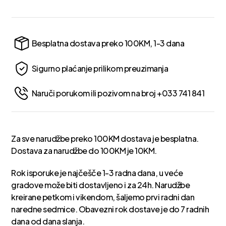
Besplatna dostava preko 100KM, 1-3 dana
Sigurno plaćanje prilikom preuzimanja
Naruči porukom ili pozivom na broj +033 741 841
Za sve narudžbe preko 100KM dostava je besplatna.
Dostava za narudžbe do 100KM je 10KM.
Rok isporuke je najčešče 1-3 radna dana, u veće
gradove može biti dostavljeno i za 24h. Narudžbe
kreirane petkom i vikendom, šaljemo prvi radni dan
naredne sedmice. Obavezni rok dostave je do 7 radnih
dana od dana slanja.