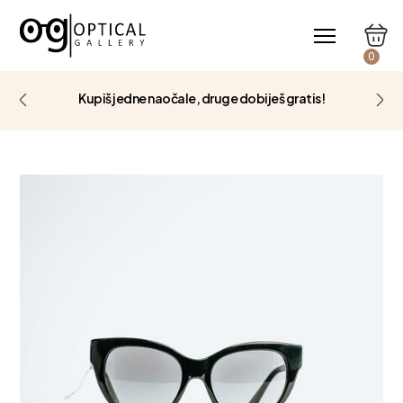
0
Kupiš jedne naočale, druge dobiješ gratis!