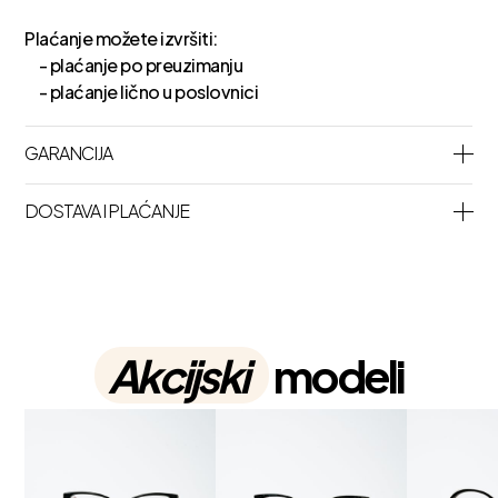
Plaćanje možete izvršiti:
- plaćanje po preuzimanju
- plaćanje lično u poslovnici
GARANCIJA
DOSTAVA I PLAĆANJE
Akcijski
modeli