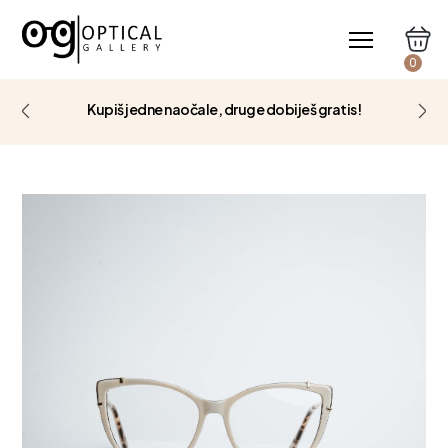
0
Kupiš jedne naočale, druge dobiješ gratis!