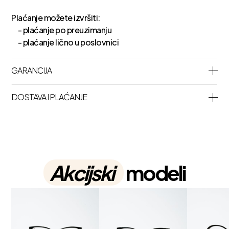
Plaćanje možete izvršiti:
- plaćanje po preuzimanju
- plaćanje lično u poslovnici
GARANCIJA
DOSTAVA I PLAĆANJE
Akcijski
modeli