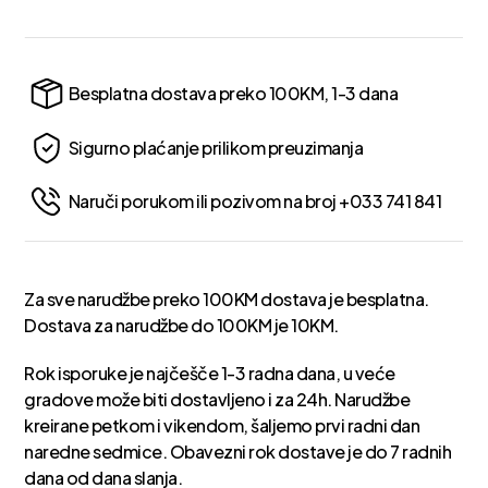
Besplatna dostava preko 100KM, 1-3 dana
Sigurno plaćanje prilikom preuzimanja
Naruči porukom ili pozivom na broj +033 741 841
Za sve narudžbe preko 100KM dostava je besplatna.
Dostava za narudžbe do 100KM je 10KM.
Rok isporuke je najčešče 1-3 radna dana, u veće
gradove može biti dostavljeno i za 24h. Narudžbe
kreirane petkom i vikendom, šaljemo prvi radni dan
naredne sedmice. Obavezni rok dostave je do 7 radnih
dana od dana slanja.