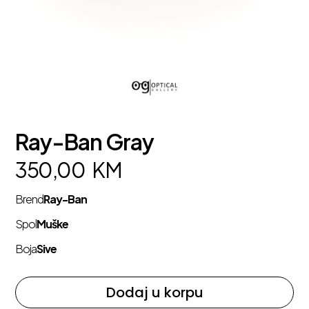
Ray-Ban Gray
350,00
KM
Brend
Ray-Ban
Spol
Muške
Boja
Sive
Dodaj u korpu