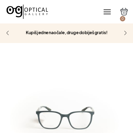
0
Kupiš jedne naočale, druge dobiješ gratis!