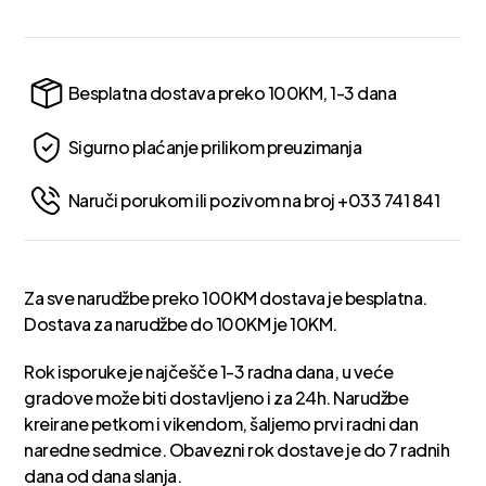
Besplatna dostava preko 100KM, 1-3 dana
Sigurno plaćanje prilikom preuzimanja
Naruči porukom ili pozivom na broj +033 741 841
Za sve narudžbe preko 100KM dostava je besplatna.
Dostava za narudžbe do 100KM je 10KM.
Rok isporuke je najčešče 1-3 radna dana, u veće
gradove može biti dostavljeno i za 24h. Narudžbe
kreirane petkom i vikendom, šaljemo prvi radni dan
naredne sedmice. Obavezni rok dostave je do 7 radnih
dana od dana slanja.