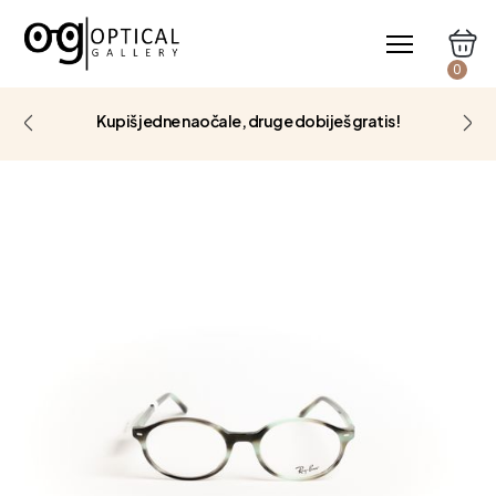
0
Kupiš jedne naočale, druge dobiješ gratis!