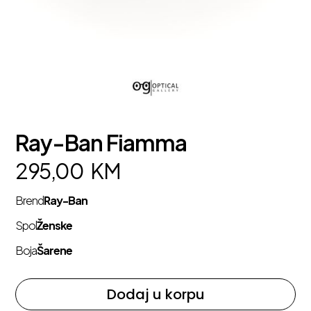
Ray-Ban Fiamma
295,00
KM
Brend
Ray-Ban
Spol
Ženske
Boja
Šarene
Dodaj u korpu