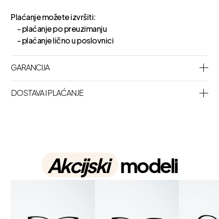
Plaćanje možete izvršiti:
- plaćanje po preuzimanju
- plaćanje lično u poslovnici
GARANCIJA
DOSTAVA I PLAĆANJE
Akcijski
modeli