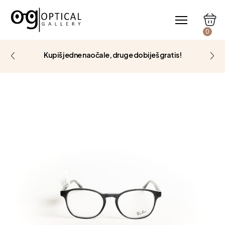
0
Kupiš jedne naočale, druge dobiješ gratis!