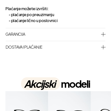
Plaćanje možete izvršiti:
- plaćanje po preuzimanju
- plaćanje lično u poslovnici
GARANCIJA
DOSTAVA I PLAĆANJE
Akcijski
modeli