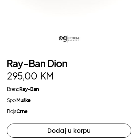
Ray-Ban Dion
295,00
KM
Brend
Ray-Ban
Spol
Muške
Boja
Crne
Dodaj u korpu