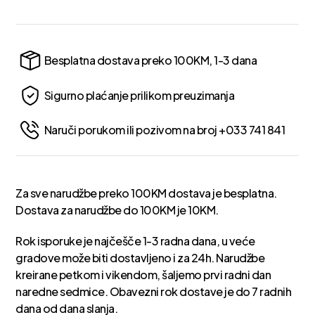
Besplatna dostava preko 100KM, 1-3 dana
Sigurno plaćanje prilikom preuzimanja
Naruči porukom ili pozivom na broj +033 741 841
Za sve narudžbe preko 100KM dostava je besplatna.
Dostava za narudžbe do 100KM je 10KM.
Rok isporuke je najčešče 1-3 radna dana, u veće
gradove može biti dostavljeno i za 24h. Narudžbe
kreirane petkom i vikendom, šaljemo prvi radni dan
naredne sedmice. Obavezni rok dostave je do 7 radnih
dana od dana slanja.