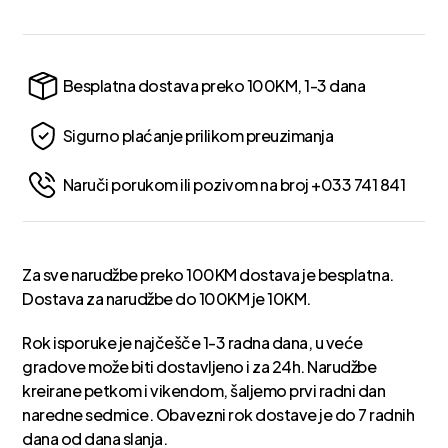
Besplatna dostava preko 100KM, 1-3 dana
Sigurno plaćanje prilikom preuzimanja
Naruči porukom ili pozivom na broj +033 741 841
Za sve narudžbe preko 100KM dostava je besplatna.
Dostava za narudžbe do 100KM je 10KM.
Rok isporuke je najčešče 1-3 radna dana, u veće
gradove može biti dostavljeno i za 24h. Narudžbe
kreirane petkom i vikendom, šaljemo prvi radni dan
naredne sedmice. Obavezni rok dostave je do 7 radnih
dana od dana slanja.