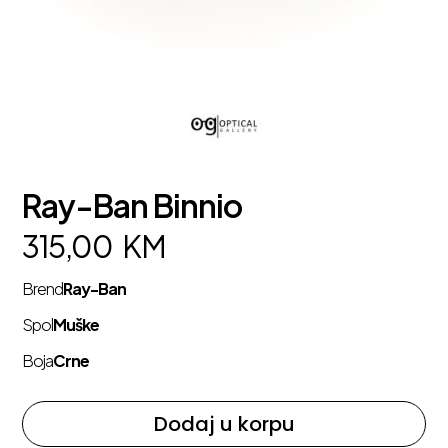
Ray-Ban Binnio
315,00
KM
Brend
Ray-Ban
Spol
Muške
Boja
Crne
Dodaj u korpu