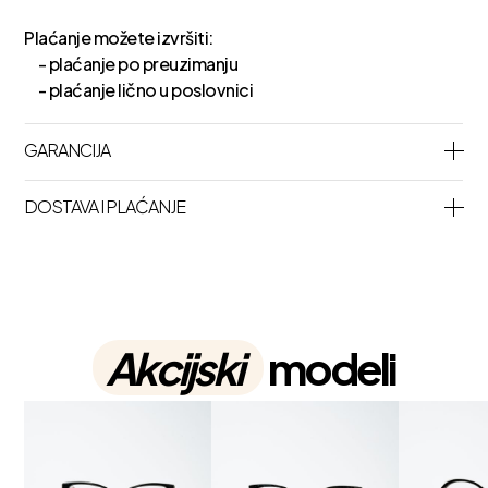
Plaćanje možete izvršiti:
- plaćanje po preuzimanju
- plaćanje lično u poslovnici
GARANCIJA
DOSTAVA I PLAĆANJE
Akcijski
modeli