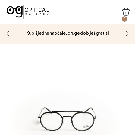
0
Kupiš jedne naočale, druge dobiješ gratis!