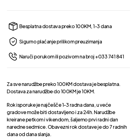
Besplatna dostava preko 100KM, 1-3 dana
Sigurno plaćanje prilikom preuzimanja
Naruči porukom ili pozivom na broj +033 741 841
Za sve narudžbe preko 100KM dostava je besplatna.
Dostava za narudžbe do 100KM je 10KM.
Rok isporuke je najčešče 1-3 radna dana, u veće
gradove može biti dostavljeno i za 24h. Narudžbe
kreirane petkom i vikendom, šaljemo prvi radni dan
naredne sedmice. Obavezni rok dostave je do 7 radnih
dana od dana slanja.