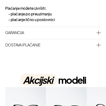
Plaćanje možete izvršiti:
- plaćanje po preuzimanju
- plaćanje lično u poslovnici
GARANCIJA
DOSTAVA I PLAĆANJE
Akcijski
modeli