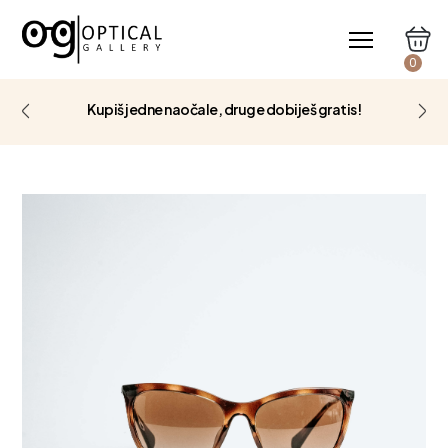
0
Kupiš jedne naočale, druge dobiješ gratis!