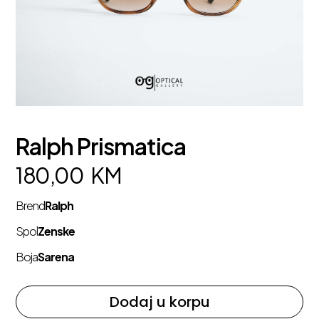
Ralph Prismatica
180,00
KM
Brend
Ralph
Spol
Zenske
Boja
Sarena
Dodaj u korpu