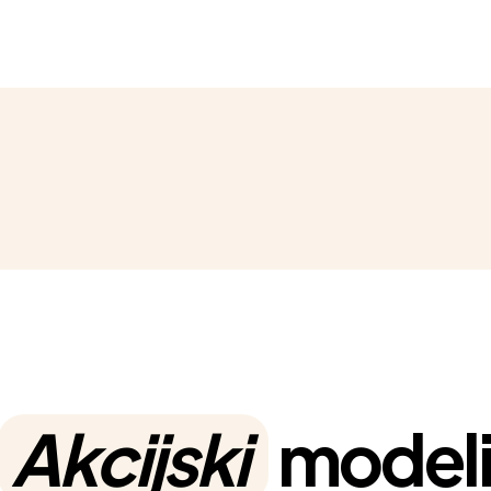
Akcijski
model