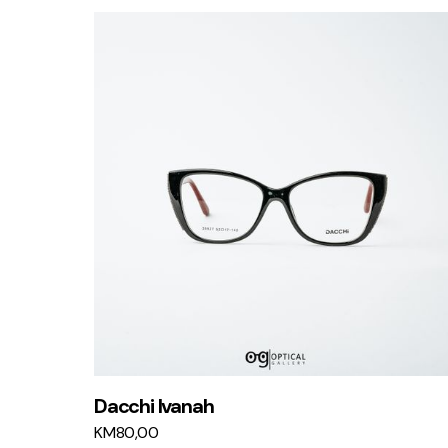
Dacchi Ivanah
KM
80,00