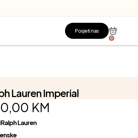
Posjeti nas
0
ph Lauren Imperial
0,00
KM
d
Ralph Lauren
Ženske