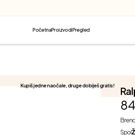
Početna
Proizvodi
Pregled
Kupiš jedne naočale, druge dobiješ gratis!
Ral
84
Bren
Spol