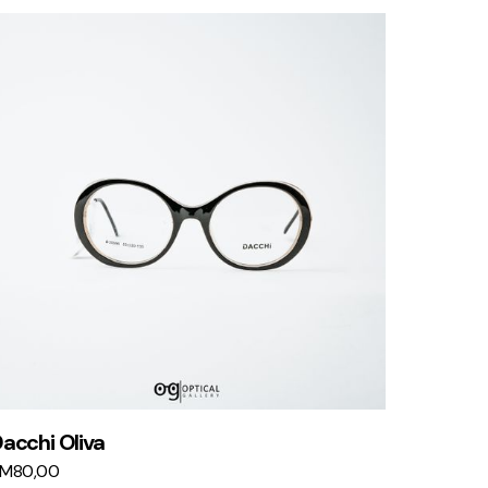
acchi Oliva
KM
80,00