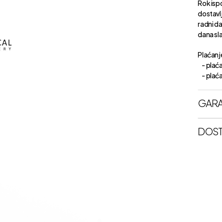
Rok isp
dostavl
radni d
dana sl
Plaćanje
- plaća
- plaćan
GARA
DOST