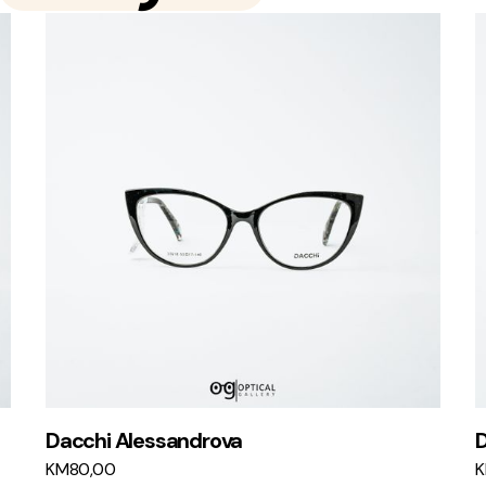
Dacchi Alessandrova
D
KM
80,00