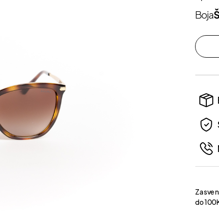
Boja
Za sve 
do 100K