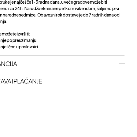
oruke je najčešče 1-3 radna dana, u veće gradove može biti
jeno i za 24h. Narudžbe kreirane petkom i vikendom, šaljemo prvi
an naredne sedmice. Obavezni rok dostave je do 7 radnih dana od
anja.
 možete izvršiti:
nje po preuzimanju
je lično u poslovnici
NCIJA
AVA I PLAĆANJE