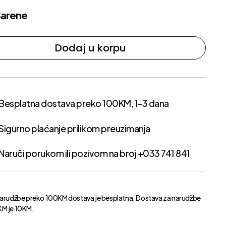
Šarene
Dodaj u korpu
Besplatna dostava preko 100KM, 1-3 dana
Sigurno plaćanje prilikom preuzimanja
Naruči porukom ili pozivom na broj +033 741 841
narudžbe preko 100KM dostava je besplatna. Dostava za narudžbe
M je 10KM.