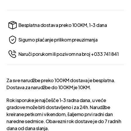
Besplatna dostava preko 100KM, 1-3 dana
Sigurno plaćanje prilikom preuzimanja
Naruči porukom ili pozivom na broj +033 741 841
Za sve narudžbe preko 100KM dostava je besplatna.
Dostava za narudžbe do 100KM je 10KM.
Rok isporuke je najčešče 1-3 radna dana, u veće
gradove može biti dostavljeno i za 24h. Narudžbe
kreirane petkom i vikendom, šaljemo prvi radni dan
naredne sedmice. Obavezni rok dostave je do 7 radnih
dana od dana slanja.