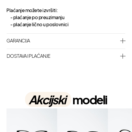
Plaćanje možete izvršiti:
- plaćanje po preuzimanju
- plaćanje lično u poslovnici
GARANCIJA
DOSTAVA I PLAĆANJE
Akcijski
modeli