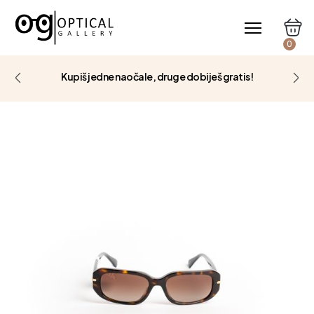
0
Kupiš jedne naočale, druge dobiješ gratis!