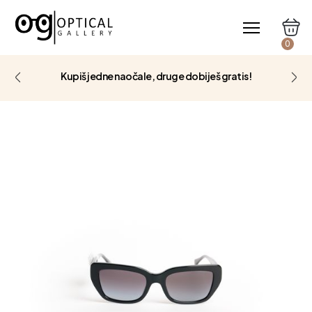
0
Kupiš jedne naočale, druge dobiješ gratis!