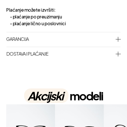
Plaćanje možete izvršiti:
- plaćanje po preuzimanju
- plaćanje lično u poslovnici
GARANCIJA
DOSTAVA I PLAĆANJE
Akcijski
modeli