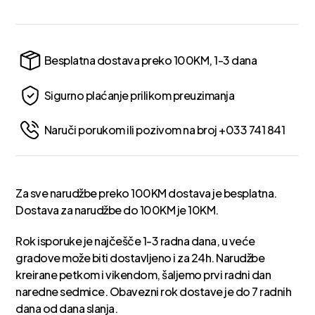
Besplatna dostava preko 100KM, 1-3 dana
Sigurno plaćanje prilikom preuzimanja
Naruči porukom ili pozivom na broj +033 741 841
Za sve narudžbe preko 100KM dostava je besplatna.
Dostava za narudžbe do 100KM je 10KM.
Rok isporuke je najčešče 1-3 radna dana, u veće
gradove može biti dostavljeno i za 24h. Narudžbe
kreirane petkom i vikendom, šaljemo prvi radni dan
naredne sedmice. Obavezni rok dostave je do 7 radnih
dana od dana slanja.