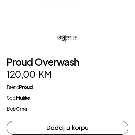
Proud Overwash
120,00
KM
Brend
Proud
Spol
Muške
Boja
Crna
Dodaj u korpu