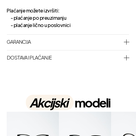
Plaćanje možete izvršiti:
- plaćanje po preuzimanju
- plaćanje lično u poslovnici
GARANCIJA
DOSTAVA I PLAĆANJE
Akcijski
modeli