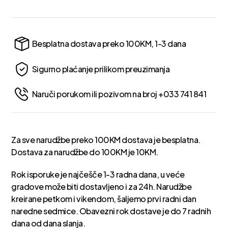
Besplatna dostava preko 100KM, 1-3 dana
Sigurno plaćanje prilikom preuzimanja
Naruči porukom ili pozivom na broj +033 741 841
Za sve narudžbe preko 100KM dostava je besplatna.
Dostava za narudžbe do 100KM je 10KM.
Rok isporuke je najčešče 1-3 radna dana, u veće
gradove može biti dostavljeno i za 24h. Narudžbe
kreirane petkom i vikendom, šaljemo prvi radni dan
naredne sedmice. Obavezni rok dostave je do 7 radnih
dana od dana slanja.