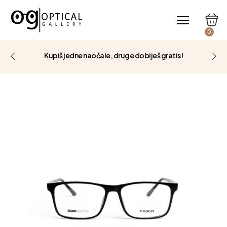
0
Kupiš jedne naočale, druge dobiješ gratis!