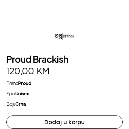
Proud Brackish
120,00
KM
Brend
Proud
Spol
Unisex
Boja
Crna
Dodaj u korpu