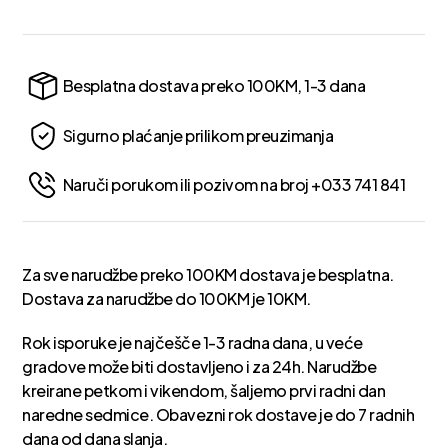
Besplatna dostava preko 100KM, 1-3 dana
Sigurno plaćanje prilikom preuzimanja
Naruči porukom ili pozivom na broj +033 741 841
Za sve narudžbe preko 100KM dostava je besplatna.
Dostava za narudžbe do 100KM je 10KM.
Rok isporuke je najčešče 1-3 radna dana, u veće
gradove može biti dostavljeno i za 24h. Narudžbe
kreirane petkom i vikendom, šaljemo prvi radni dan
naredne sedmice. Obavezni rok dostave je do 7 radnih
dana od dana slanja.