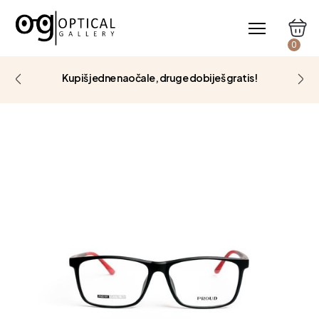
0
Kupiš jedne naočale, druge dobiješ gratis!