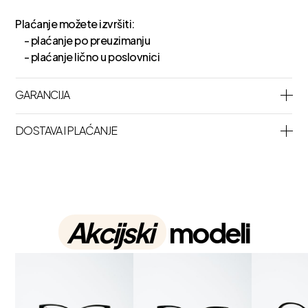
Plaćanje možete izvršiti:
- plaćanje po preuzimanju
- plaćanje lično u poslovnici
GARANCIJA
DOSTAVA I PLAĆANJE
Akcijski
modeli