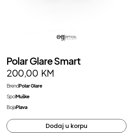
Polar Glare Smart
200,00
KM
Brend
Polar Glare
Spol
Muške
Boja
Plava
Dodaj u korpu