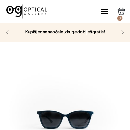
0
Kupiš jedne naočale, druge dobiješ gratis!