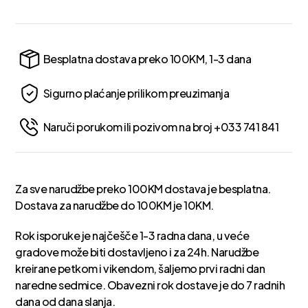
Besplatna dostava preko 100KM, 1-3 dana
Sigurno plaćanje prilikom preuzimanja
Naruči porukom ili pozivom na broj +033 741 841
Za sve narudžbe preko 100KM dostava je besplatna.
Dostava za narudžbe do 100KM je 10KM.
Rok isporuke je najčešče 1-3 radna dana, u veće
gradove može biti dostavljeno i za 24h. Narudžbe
kreirane petkom i vikendom, šaljemo prvi radni dan
naredne sedmice. Obavezni rok dostave je do 7 radnih
dana od dana slanja.