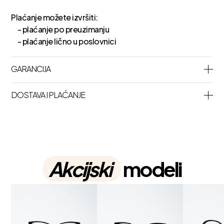
Plaćanje možete izvršiti:
- plaćanje po preuzimanju
- plaćanje lično u poslovnici
GARANCIJA
DOSTAVA I PLAĆANJE
Akcijski
modeli