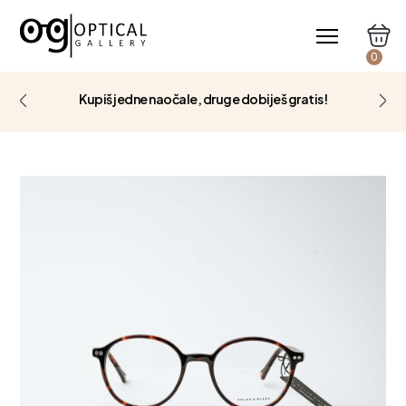
0
Kupiš jedne naočale, druge dobiješ gratis!