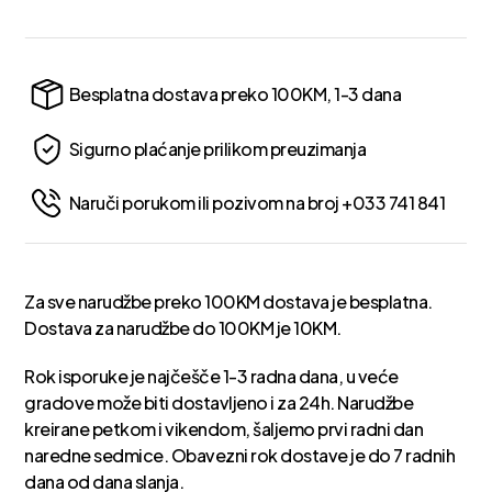
Besplatna dostava preko 100KM, 1-3 dana
Sigurno plaćanje prilikom preuzimanja
Naruči porukom ili pozivom na broj +033 741 841
Za sve narudžbe preko 100KM dostava je besplatna.
Dostava za narudžbe do 100KM je 10KM.
Rok isporuke je najčešče 1-3 radna dana, u veće
gradove može biti dostavljeno i za 24h. Narudžbe
kreirane petkom i vikendom, šaljemo prvi radni dan
naredne sedmice. Obavezni rok dostave je do 7 radnih
dana od dana slanja.