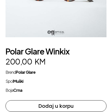
Polar Glare Winkix
200,00
KM
Brend
Polar Glare
Spol
Muški
Boja
Crna
Dodaj u korpu