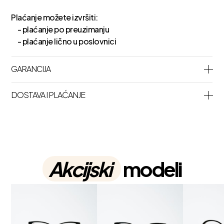
Plaćanje možete izvršiti:
- plaćanje po preuzimanju
- plaćanje lično u poslovnici
GARANCIJA
DOSTAVA I PLAĆANJE
Akcijski
modeli