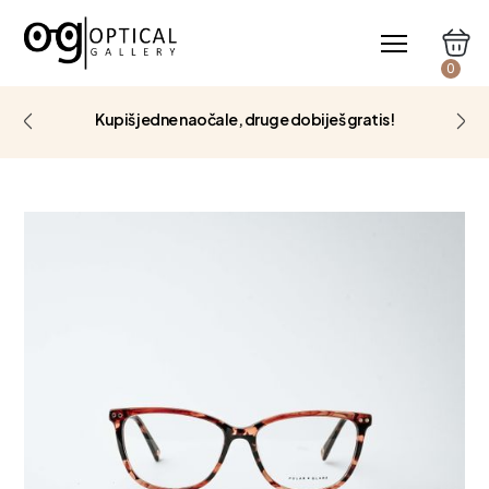
0
Kupiš jedne naočale, druge dobiješ gratis!