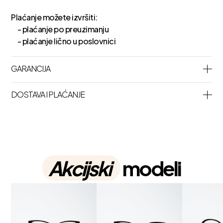
Plaćanje možete izvršiti:
- plaćanje po preuzimanju
- plaćanje lično u poslovnici
GARANCIJA
DOSTAVA I PLAĆANJE
Akcijski
modeli