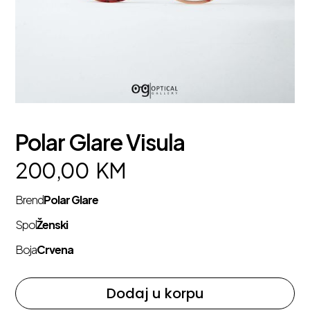
Polar Glare Visula
200,00
KM
Brend
Polar Glare
Spol
Ženski
Boja
Crvena
Dodaj u korpu