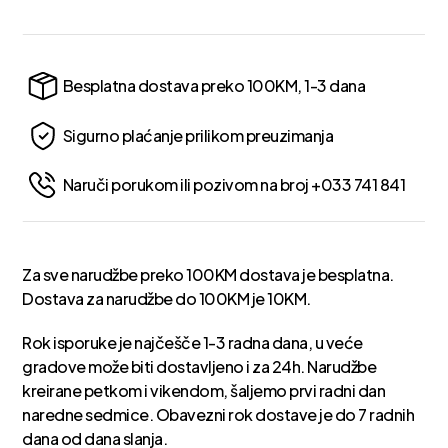
Besplatna dostava preko 100KM, 1-3 dana
Sigurno plaćanje prilikom preuzimanja
Naruči porukom ili pozivom na broj +033 741 841
Za sve narudžbe preko 100KM dostava je besplatna.
Dostava za narudžbe do 100KM je 10KM.
Rok isporuke je najčešče 1-3 radna dana, u veće
gradove može biti dostavljeno i za 24h. Narudžbe
kreirane petkom i vikendom, šaljemo prvi radni dan
naredne sedmice. Obavezni rok dostave je do 7 radnih
dana od dana slanja.