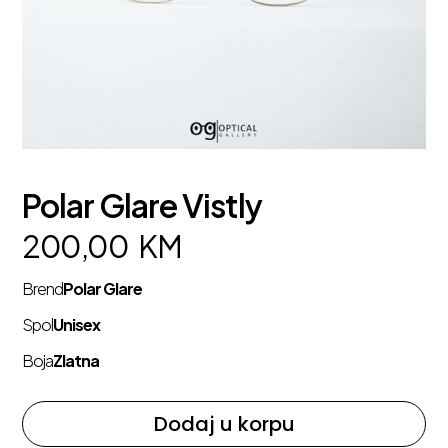
Polar Glare Vistly
200,00
KM
Brend
Polar Glare
Spol
Unisex
Boja
Zlatna
Dodaj u korpu