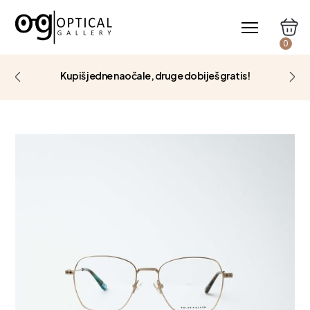
0
Kupiš jedne naočale, druge dobiješ gratis!