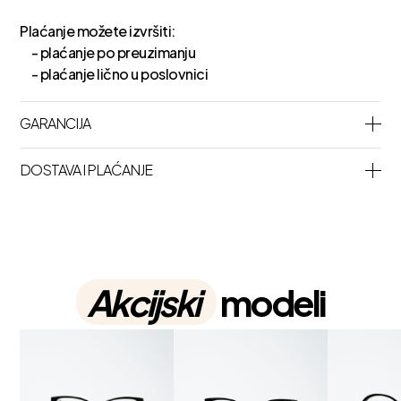
Plaćanje možete izvršiti:
- plaćanje po preuzimanju
- plaćanje lično u poslovnici
GARANCIJA
DOSTAVA I PLAĆANJE
Akcijski
modeli