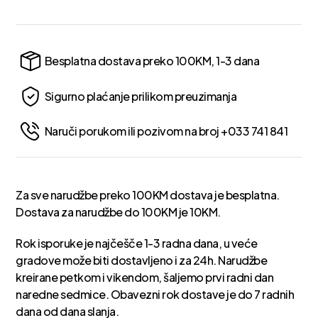
Besplatna dostava preko 100KM, 1-3 dana
Sigurno plaćanje prilikom preuzimanja
Naruči porukom ili pozivom na broj +033 741 841
Za sve narudžbe preko 100KM dostava je besplatna.
Dostava za narudžbe do 100KM je 10KM.
Rok isporuke je najčešče 1-3 radna dana, u veće
gradove može biti dostavljeno i za 24h. Narudžbe
kreirane petkom i vikendom, šaljemo prvi radni dan
naredne sedmice. Obavezni rok dostave je do 7 radnih
dana od dana slanja.