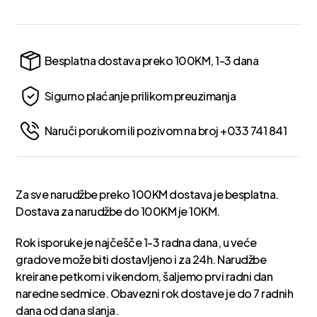
Besplatna dostava preko 100KM, 1-3 dana
Sigurno plaćanje prilikom preuzimanja
Naruči porukom ili pozivom na broj +033 741 841
Za sve narudžbe preko 100KM dostava je besplatna.
Dostava za narudžbe do 100KM je 10KM.
Rok isporuke je najčešče 1-3 radna dana, u veće
gradove može biti dostavljeno i za 24h. Narudžbe
kreirane petkom i vikendom, šaljemo prvi radni dan
naredne sedmice. Obavezni rok dostave je do 7 radnih
dana od dana slanja.