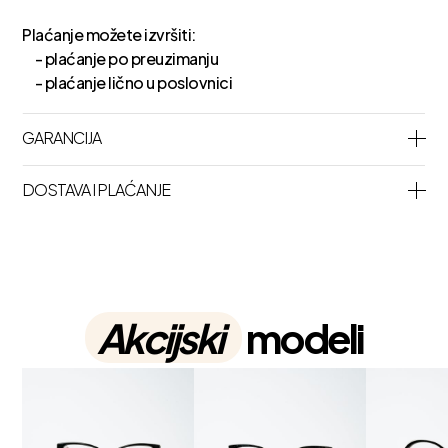
Plaćanje možete izvršiti:
- plaćanje po preuzimanju
- plaćanje lično u poslovnici
GARANCIJA
DOSTAVA I PLAĆANJE
Akcijski
modeli