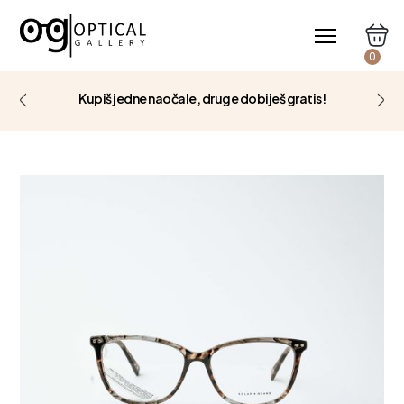
0
Kupiš jedne naočale, druge dobiješ gratis!