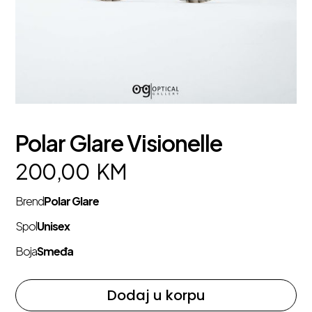
Polar Glare Visionelle
200,00
KM
Brend
Polar Glare
Spol
Unisex
Boja
Smeđa
Dodaj u korpu