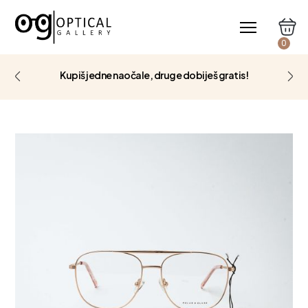
0
Kupiš jedne naočale, druge dobiješ gratis!