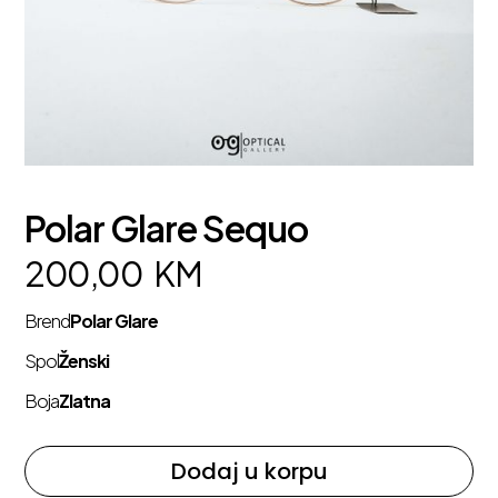
Polar Glare Sequo
200,00
KM
Brend
Polar Glare
Spol
Ženski
Boja
Zlatna
Dodaj u korpu