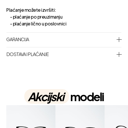
Plaćanje možete izvršiti:
- plaćanje po preuzimanju
- plaćanje lično u poslovnici
GARANCIJA
DOSTAVA I PLAĆANJE
Akcijski
modeli