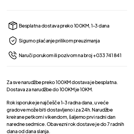
Besplatna dostava preko 100KM, 1-3 dana
Sigurno plaćanje prilikom preuzimanja
Naruči porukom ili pozivom na broj +033 741 841
Za sve narudžbe preko 100KM dostava je besplatna.
Dostava za narudžbe do 100KM je 10KM.
Rok isporuke je najčešče 1-3 radna dana, u veće
gradove može biti dostavljeno i za 24h. Narudžbe
kreirane petkom i vikendom, šaljemo prvi radni dan
naredne sedmice. Obavezni rok dostave je do 7 radnih
dana od dana slanja.