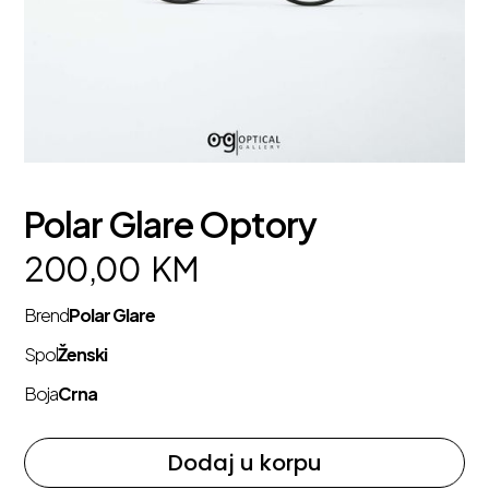
Polar Glare Optory
200,00
KM
Brend
Polar Glare
Spol
Ženski
Boja
Crna
Dodaj u korpu