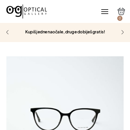
0
Kupiš jedne naočale, druge dobiješ gratis!