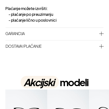
Plaćanje možete izvršiti:
- plaćanje po preuzimanju
- plaćanje lično u poslovnici
GARANCIJA
DOSTAVA I PLAĆANJE
Akcijski
modeli