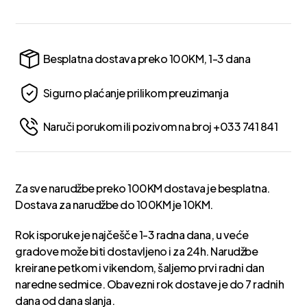
Besplatna dostava preko 100KM, 1-3 dana
Sigurno plaćanje prilikom preuzimanja
Naruči porukom ili pozivom na broj +033 741 841
Za sve narudžbe preko 100KM dostava je besplatna.
Dostava za narudžbe do 100KM je 10KM.
Rok isporuke je najčešče 1-3 radna dana, u veće
gradove može biti dostavljeno i za 24h. Narudžbe
kreirane petkom i vikendom, šaljemo prvi radni dan
naredne sedmice. Obavezni rok dostave je do 7 radnih
dana od dana slanja.