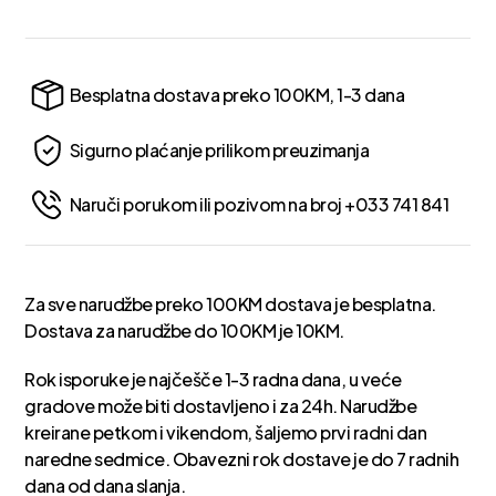
Besplatna dostava preko 100KM, 1-3 dana
Sigurno plaćanje prilikom preuzimanja
Naruči porukom ili pozivom na broj +033 741 841
Za sve narudžbe preko 100KM dostava je besplatna.
Dostava za narudžbe do 100KM je 10KM.
Rok isporuke je najčešče 1-3 radna dana, u veće
gradove može biti dostavljeno i za 24h. Narudžbe
kreirane petkom i vikendom, šaljemo prvi radni dan
naredne sedmice. Obavezni rok dostave je do 7 radnih
dana od dana slanja.