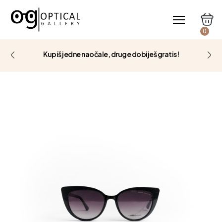
0
Kupiš jedne naočale, druge dobiješ gratis!