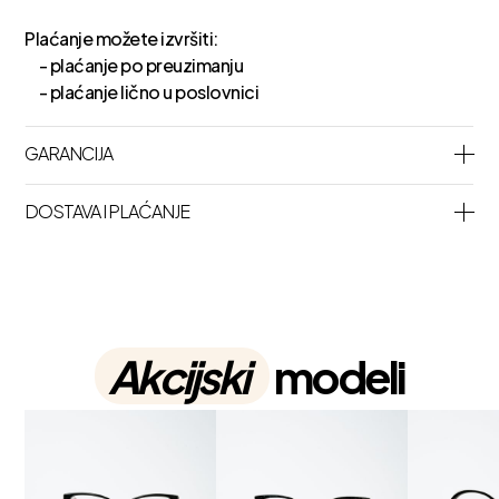
Plaćanje možete izvršiti:
- plaćanje po preuzimanju
- plaćanje lično u poslovnici
GARANCIJA
DOSTAVA I PLAĆANJE
Akcijski
modeli