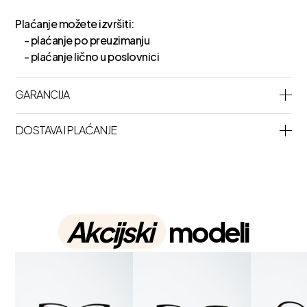
Plaćanje možete izvršiti:
- plaćanje po preuzimanju
- plaćanje lično u poslovnici
GARANCIJA
DOSTAVA I PLAĆANJE
Akcijski
modeli