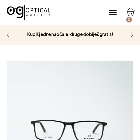
0
Kupiš jedne naočale, druge dobiješ gratis!