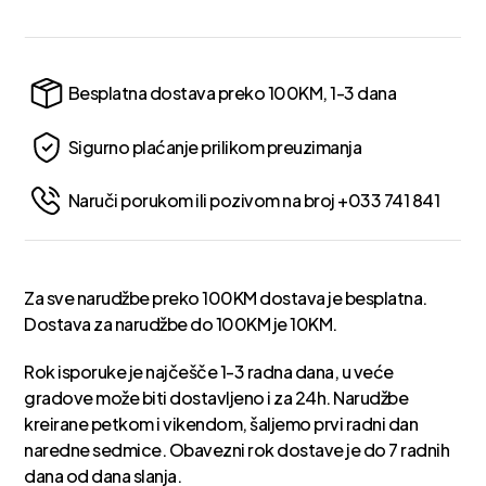
Besplatna dostava preko 100KM, 1-3 dana
Sigurno plaćanje prilikom preuzimanja
Naruči porukom ili pozivom na broj +033 741 841
Za sve narudžbe preko 100KM dostava je besplatna.
Dostava za narudžbe do 100KM je 10KM.
Rok isporuke je najčešče 1-3 radna dana, u veće
gradove može biti dostavljeno i za 24h. Narudžbe
kreirane petkom i vikendom, šaljemo prvi radni dan
naredne sedmice. Obavezni rok dostave je do 7 radnih
dana od dana slanja.