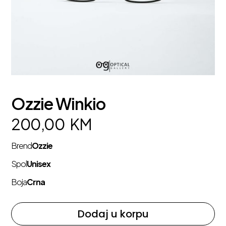
Ozzie Winkio
200,00
KM
Brend
Ozzie
Spol
Unisex
Boja
Crna
Dodaj u korpu