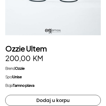
Ozzie Ultem
200,00
KM
Brend
Ozzie
Spol
Unise
Boja
Tamno plava
Dodaj u korpu