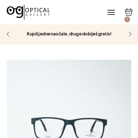
0
Kupiš jedne naočale, druge dobiješ gratis!