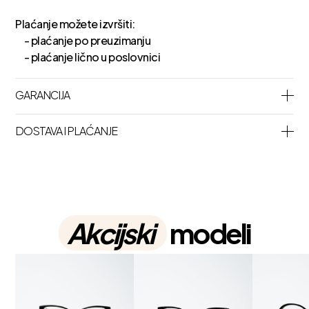
Plaćanje možete izvršiti:
- plaćanje po preuzimanju
- plaćanje lično u poslovnici
GARANCIJA
DOSTAVA I PLAĆANJE
Akcijski
modeli