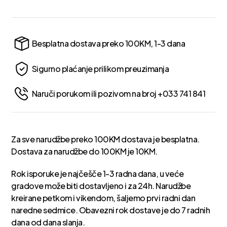
Besplatna dostava preko 100KM, 1-3 dana
Sigurno plaćanje prilikom preuzimanja
Naruči porukom ili pozivom na broj +033 741 841
Za sve narudžbe preko 100KM dostava je besplatna.
Dostava za narudžbe do 100KM je 10KM.
Rok isporuke je najčešče 1-3 radna dana, u veće
gradove može biti dostavljeno i za 24h. Narudžbe
kreirane petkom i vikendom, šaljemo prvi radni dan
naredne sedmice. Obavezni rok dostave je do 7 radnih
dana od dana slanja.