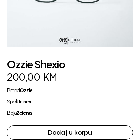
Ozzie Shexio
200,00
KM
Brend
Ozzie
Spol
Unisex
Boja
Zelena
Dodaj u korpu