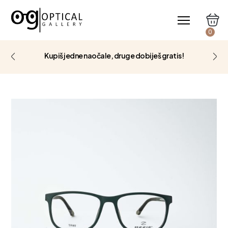
0
Kupiš jedne naočale, druge dobiješ gratis!