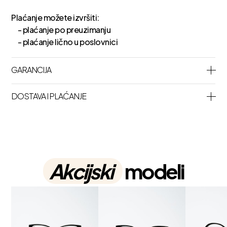
Plaćanje možete izvršiti:
- plaćanje po preuzimanju
- plaćanje lično u poslovnici
GARANCIJA
DOSTAVA I PLAĆANJE
Akcijski
modeli