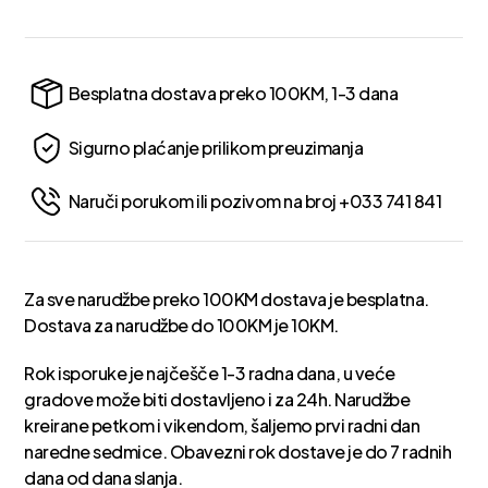
Besplatna dostava preko 100KM, 1-3 dana
Sigurno plaćanje prilikom preuzimanja
Naruči porukom ili pozivom na broj +033 741 841
Za sve narudžbe preko 100KM dostava je besplatna.
Dostava za narudžbe do 100KM je 10KM.
Rok isporuke je najčešče 1-3 radna dana, u veće
gradove može biti dostavljeno i za 24h. Narudžbe
kreirane petkom i vikendom, šaljemo prvi radni dan
naredne sedmice. Obavezni rok dostave je do 7 radnih
dana od dana slanja.