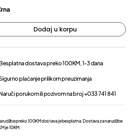
Crna
Dodaj u korpu
Besplatna dostava preko 100KM, 1-3 dana
Sigurno plaćanje prilikom preuzimanja
Naruči porukom ili pozivom na broj +033 741 841
narudžbe preko 100KM dostava je besplatna. Dostava za narudžbe
M je 10KM.