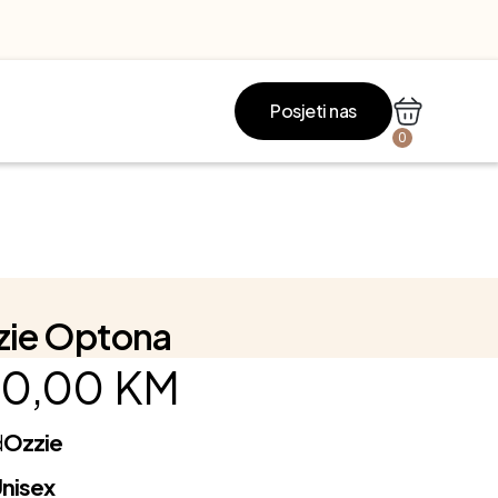
Posjeti nas
0
zie Optona
0,00
KM
d
Ozzie
nisex