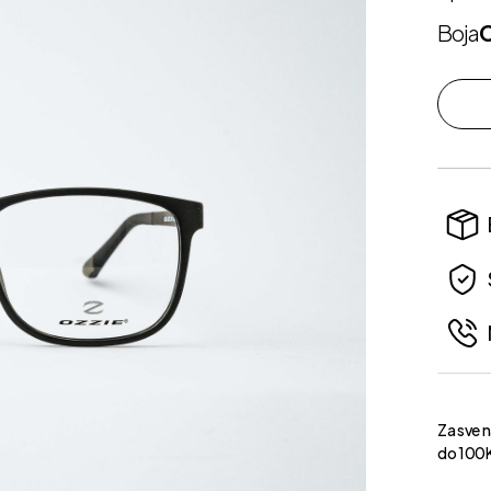
Boja
Za sve 
do 100K