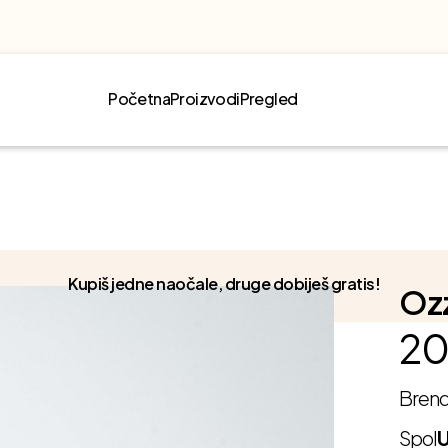
Početna
Proizvodi
Pregled
Kupiš jedne naočale, druge dobiješ gratis!
Oz
20
Bren
Spol
U