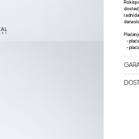
Rok isp
dostavl
radni d
dana sl
Plaćanje
- plaća
- plaćan
GARA
DOST