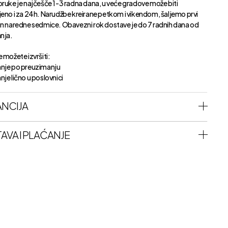
oruke je najčešče 1-3 radna dana, u veće gradove može biti
jeno i za 24h. Narudžbe kreirane petkom i vikendom, šaljemo prvi
an naredne sedmice. Obavezni rok dostave je do 7 radnih dana od
anja.
 možete izvršiti:
nje po preuzimanju
je lično u poslovnici
NCIJA
AVA I PLAĆANJE