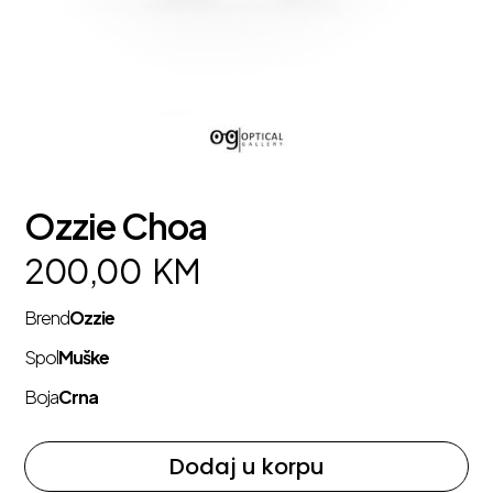
Ozzie Choa
200,00
KM
Brend
Ozzie
Spol
Muške
Boja
Crna
Dodaj u korpu