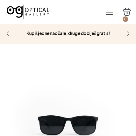
0
Kupiš jedne naočale, druge dobiješ gratis!