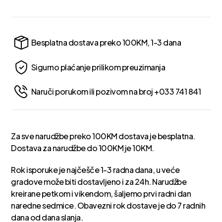
Besplatna dostava preko 100KM, 1-3 dana
Sigurno plaćanje prilikom preuzimanja
Naruči porukom ili pozivom na broj +033 741 841
Za sve narudžbe preko 100KM dostava je besplatna.
Dostava za narudžbe do 100KM je 10KM.
Rok isporuke je najčešče 1-3 radna dana, u veće
gradove može biti dostavljeno i za 24h. Narudžbe
kreirane petkom i vikendom, šaljemo prvi radni dan
naredne sedmice. Obavezni rok dostave je do 7 radnih
dana od dana slanja.