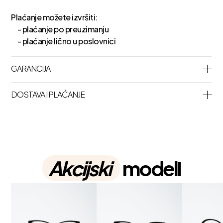
Plaćanje možete izvršiti:
- plaćanje po preuzimanju
- plaćanje lično u poslovnici
GARANCIJA
DOSTAVA I PLAĆANJE
Akcijski
modeli