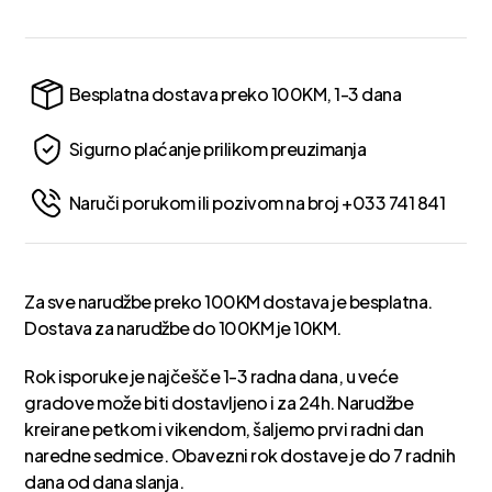
Besplatna dostava preko 100KM, 1-3 dana
Sigurno plaćanje prilikom preuzimanja
Naruči porukom ili pozivom na broj +033 741 841
Za sve narudžbe preko 100KM dostava je besplatna.
Dostava za narudžbe do 100KM je 10KM.
Rok isporuke je najčešče 1-3 radna dana, u veće
gradove može biti dostavljeno i za 24h. Narudžbe
kreirane petkom i vikendom, šaljemo prvi radni dan
naredne sedmice. Obavezni rok dostave je do 7 radnih
dana od dana slanja.