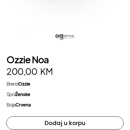
Ozzie Noa
200,00
KM
Brend
Ozzie
Spol
Ženske
Boja
Crvena
Dodaj u korpu