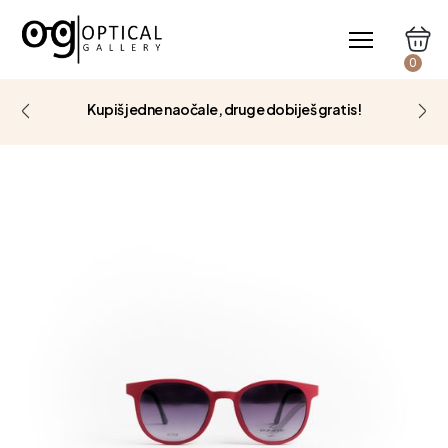
0
Kupiš jedne naočale, druge dobiješ gratis!