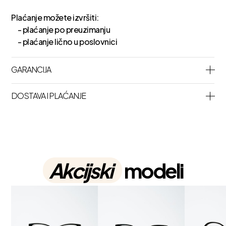
Plaćanje možete izvršiti:
- plaćanje po preuzimanju
- plaćanje lično u poslovnici
GARANCIJA
DOSTAVA I PLAĆANJE
Akcijski
modeli