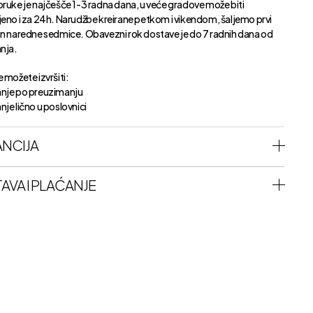
oruke je najčešče 1-3 radna dana, u veće gradove može biti
jeno i za 24h. Narudžbe kreirane petkom i vikendom, šaljemo prvi
an naredne sedmice. Obavezni rok dostave je do 7 radnih dana od
anja.
 možete izvršiti:
nje po preuzimanju
je lično u poslovnici
NCIJA
AVA I PLAĆANJE