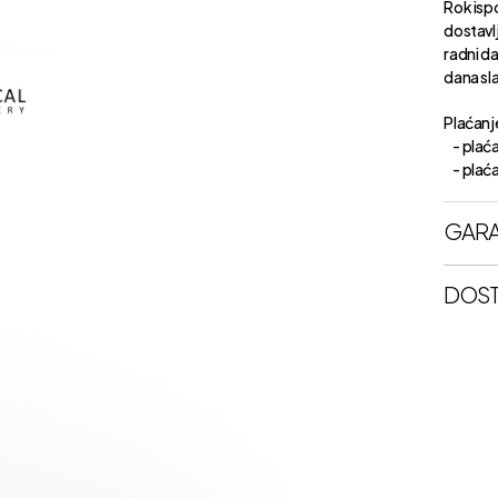
Rok isp
dostavl
radni d
dana sl
Plaćanje
- plaća
- plaćan
GARA
DOST