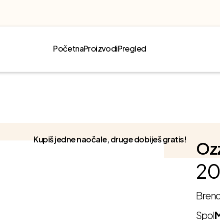
Početna
Proizvodi
Pregled
Kupiš jedne naočale, druge dobiješ gratis!
Oz
20
Bren
Spol