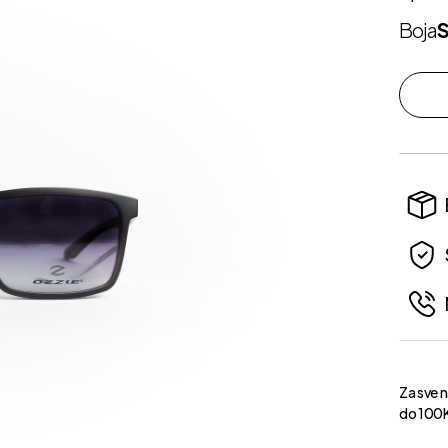
Boja
Za sve 
do 100K