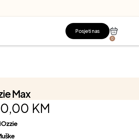
Posjeti nas
0
zie Max
0,00
KM
d
Ozzie
Muške