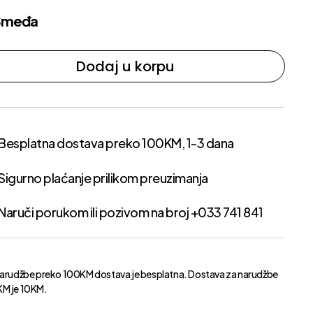
Smeđa
Dodaj u korpu
Besplatna dostava preko 100KM, 1-3 dana
Sigurno plaćanje prilikom preuzimanja
Naruči porukom ili pozivom na broj +033 741 841
narudžbe preko 100KM dostava je besplatna. Dostava za narudžbe
M je 10KM.