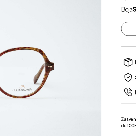
Boja
Za sve 
do 100K