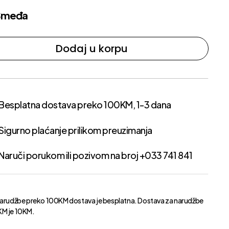
Smeđa
Dodaj u korpu
Besplatna dostava preko 100KM, 1-3 dana
Sigurno plaćanje prilikom preuzimanja
Naruči porukom ili pozivom na broj +033 741 841
narudžbe preko 100KM dostava je besplatna. Dostava za narudžbe
M je 10KM.