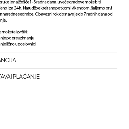
oruke je najčešče 1-3 radna dana, u veće gradove može biti
jeno i za 24h. Narudžbe kreirane petkom i vikendom, šaljemo prvi
an naredne sedmice. Obavezni rok dostave je do 7 radnih dana od
anja.
 možete izvršiti:
nje po preuzimanju
je lično u poslovnici
NCIJA
AVA I PLAĆANJE