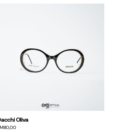
acchi Oliva
KM
80,00