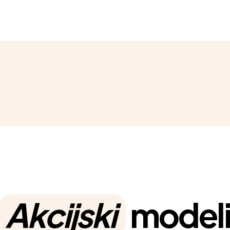
Akcijski
model