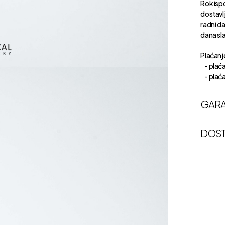
Rok isp
dostavl
radni d
dana sl
Plaćanje
- plaća
- plaćan
GARA
DOST