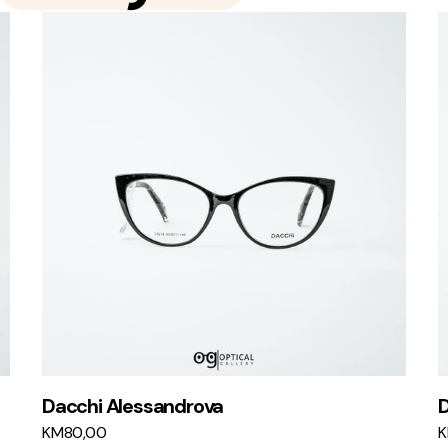
Dacchi Alessandrova
D
KM
80,00