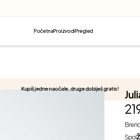
Početna
Proizvodi
Pregled
Kupiš jedne naočale, druge dobiješ gratis!
Jul
21
Bren
Spol
Ž