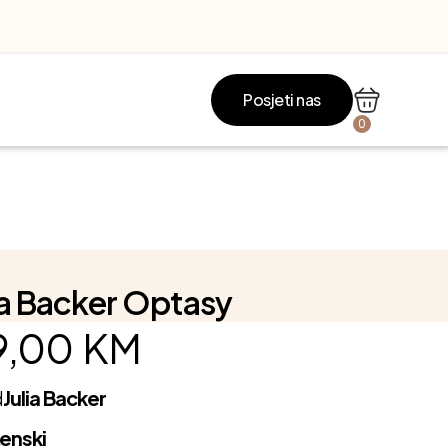
Posjeti nas
0
ia Backer Optasy
9,00
KM
d
Julia Backer
enski