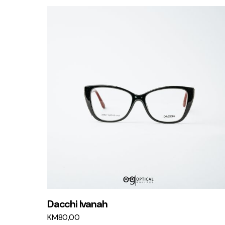
Dacchi Ivanah
KM
80,00