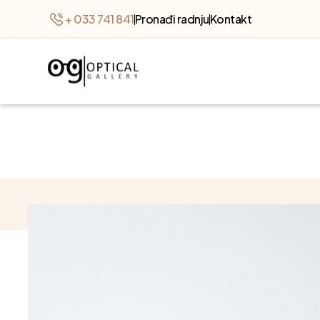
+ 033 741 841
Pronađi radnju
Kontakt