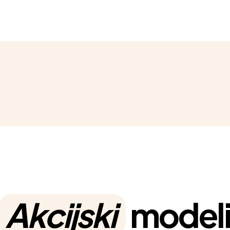
Akcijski
model