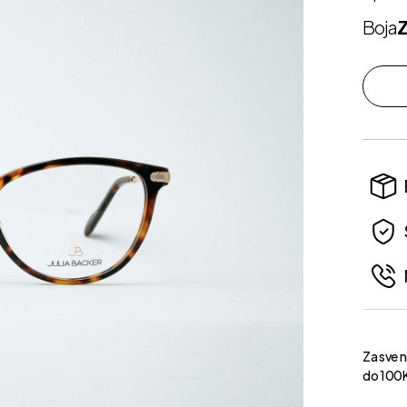
Boja
Z
Za sve 
do 100K