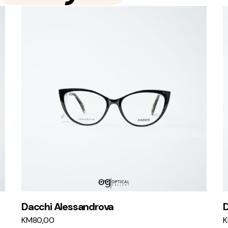
Dacchi Alessandrova
D
KM
80,00