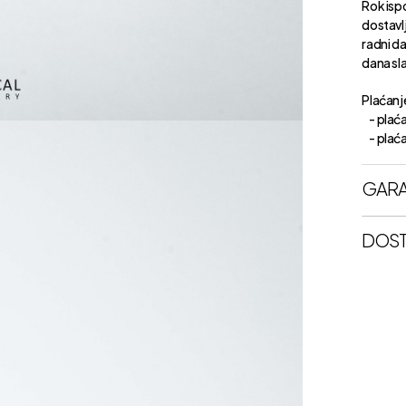
Rok isp
dostavl
radni d
dana sl
Plaćanje
- plaća
- plaćan
GARA
DOST