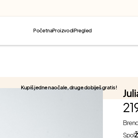
Početna
Proizvodi
Pregled
Kupiš jedne naočale, druge dobiješ gratis!
Jul
21
Bren
Spol
Ž