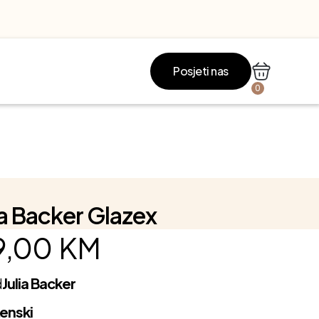
Posjeti nas
0
ia Backer Glazex
9,00
KM
d
Julia Backer
enski