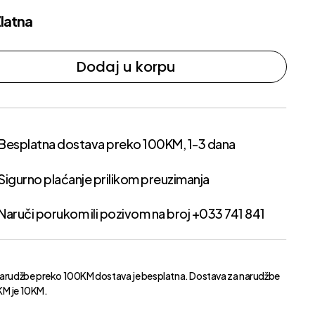
latna
Dodaj u korpu
Besplatna dostava preko 100KM, 1-3 dana
Sigurno plaćanje prilikom preuzimanja
Naruči porukom ili pozivom na broj +033 741 841
narudžbe preko 100KM dostava je besplatna. Dostava za narudžbe
M je 10KM.