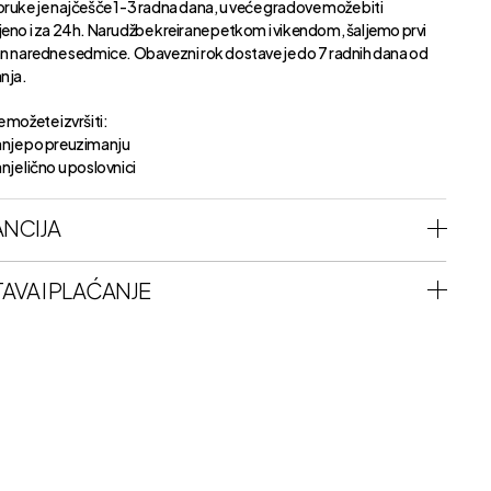
oruke je najčešče 1-3 radna dana, u veće gradove može biti
jeno i za 24h. Narudžbe kreirane petkom i vikendom, šaljemo prvi
an naredne sedmice. Obavezni rok dostave je do 7 radnih dana od
anja.
 možete izvršiti:
nje po preuzimanju
je lično u poslovnici
NCIJA
AVA I PLAĆANJE