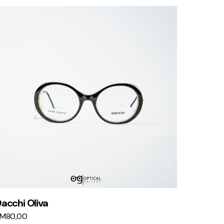
acchi Oliva
KM
80,00