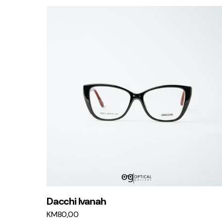
Dacchi Ivanah
KM
80,00