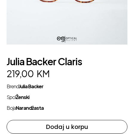
Julia Backer Claris
219,00
KM
Brend
Julia Backer
Spol
Ženski
Boja
Narandžasta
Dodaj u korpu