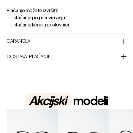
Plaćanje možete izvršiti:
- plaćanje po preuzimanju
- plaćanje lično u poslovnici
GARANCIJA
DOSTAVA I PLAĆANJE
Akcijski
modeli