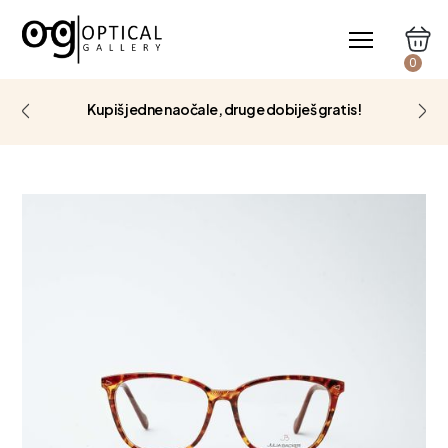
0
Kupiš jedne naočale, druge dobiješ gratis!