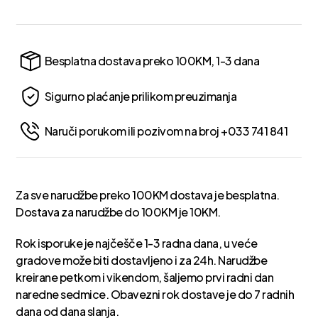
Besplatna dostava preko 100KM, 1-3 dana
Sigurno plaćanje prilikom preuzimanja
Naruči porukom ili pozivom na broj +033 741 841
Za sve narudžbe preko 100KM dostava je besplatna.
Dostava za narudžbe do 100KM je 10KM.
Rok isporuke je najčešče 1-3 radna dana, u veće
gradove može biti dostavljeno i za 24h. Narudžbe
kreirane petkom i vikendom, šaljemo prvi radni dan
naredne sedmice. Obavezni rok dostave je do 7 radnih
dana od dana slanja.