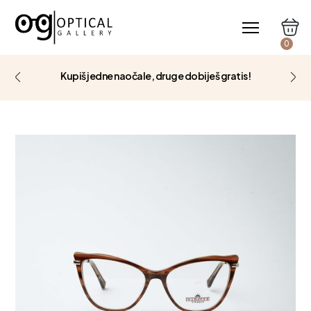
0
Kupiš jedne naočale, druge dobiješ gratis!