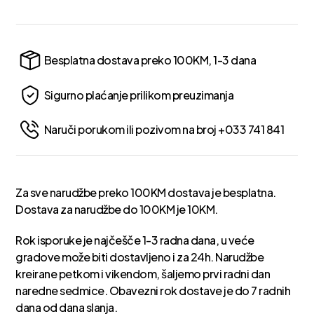
Besplatna dostava preko 100KM, 1-3 dana
Sigurno plaćanje prilikom preuzimanja
Naruči porukom ili pozivom na broj +033 741 841
Za sve narudžbe preko 100KM dostava je besplatna.
Dostava za narudžbe do 100KM je 10KM.
Rok isporuke je najčešče 1-3 radna dana, u veće
gradove može biti dostavljeno i za 24h. Narudžbe
kreirane petkom i vikendom, šaljemo prvi radni dan
naredne sedmice. Obavezni rok dostave je do 7 radnih
dana od dana slanja.