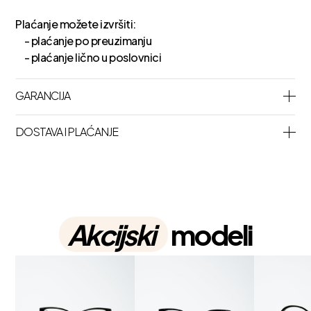
Plaćanje možete izvršiti:
- plaćanje po preuzimanju
- plaćanje lično u poslovnici
GARANCIJA
DOSTAVA I PLAĆANJE
Akcijski
modeli