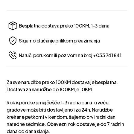
Besplatna dostava preko 100KM, 1-3 dana
Sigurno plaćanje prilikom preuzimanja
Naruči porukom ili pozivom na broj +033 741 841
Za sve narudžbe preko 100KM dostava je besplatna.
Dostava za narudžbe do 100KM je 10KM.
Rok isporuke je najčešče 1-3 radna dana, u veće
gradove može biti dostavljeno i za 24h. Narudžbe
kreirane petkom i vikendom, šaljemo prvi radni dan
naredne sedmice. Obavezni rok dostave je do 7 radnih
dana od dana slanja.