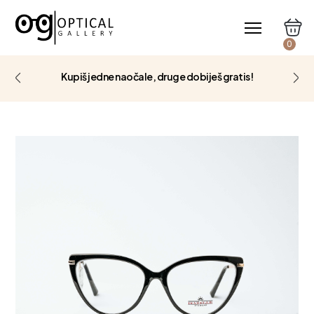
0
Kupiš jedne naočale, druge dobiješ gratis!