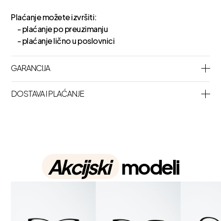
Plaćanje možete izvršiti:
- plaćanje po preuzimanju
- plaćanje lično u poslovnici
GARANCIJA
DOSTAVA I PLAĆANJE
Akcijski
modeli