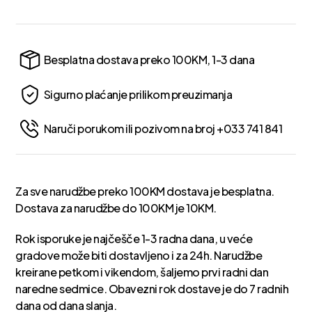
Besplatna dostava preko 100KM, 1-3 dana
Sigurno plaćanje prilikom preuzimanja
Naruči porukom ili pozivom na broj +033 741 841
Za sve narudžbe preko 100KM dostava je besplatna.
Dostava za narudžbe do 100KM je 10KM.
Rok isporuke je najčešče 1-3 radna dana, u veće
gradove može biti dostavljeno i za 24h. Narudžbe
kreirane petkom i vikendom, šaljemo prvi radni dan
naredne sedmice. Obavezni rok dostave je do 7 radnih
dana od dana slanja.