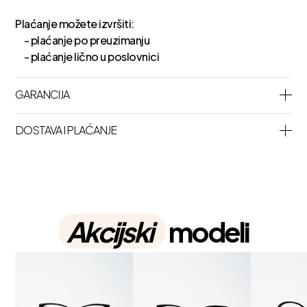
Plaćanje možete izvršiti:
- plaćanje po preuzimanju
- plaćanje lično u poslovnici
GARANCIJA
DOSTAVA I PLAĆANJE
Akcijski
modeli