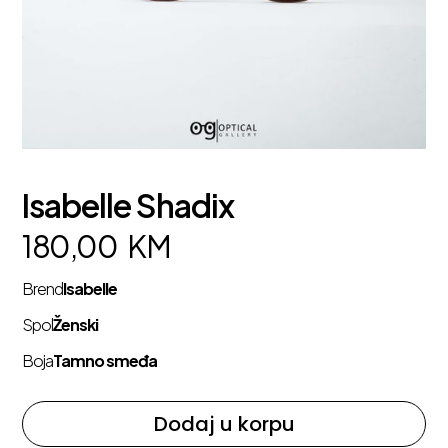
Isabelle Shadix
180,00
KM
Brend
Isabelle
Spol
Ženski
Boja
Tamno smeđa
Dodaj u korpu