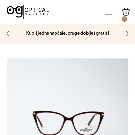
0
Kupiš jedne naočale, druge dobiješ gratis!