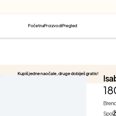
Početna
Proizvodi
Pregled
Kupiš jedne naočale, druge dobiješ gratis!
Isa
18
Bren
Spol