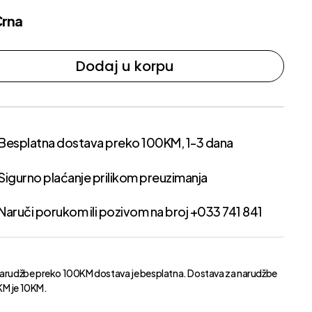
Crna
Dodaj u korpu
Besplatna dostava preko 100KM, 1-3 dana
Sigurno plaćanje prilikom preuzimanja
Naruči porukom ili pozivom na broj +033 741 841
narudžbe preko 100KM dostava je besplatna. Dostava za narudžbe
M je 10KM.