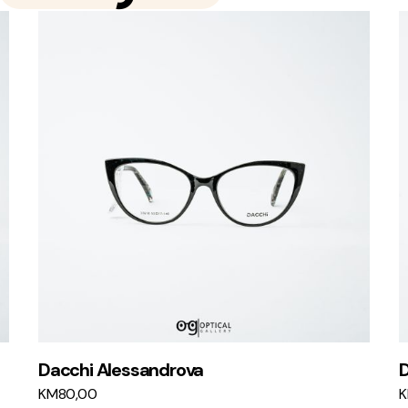
Dacchi Alessandrova
D
KM
80,00