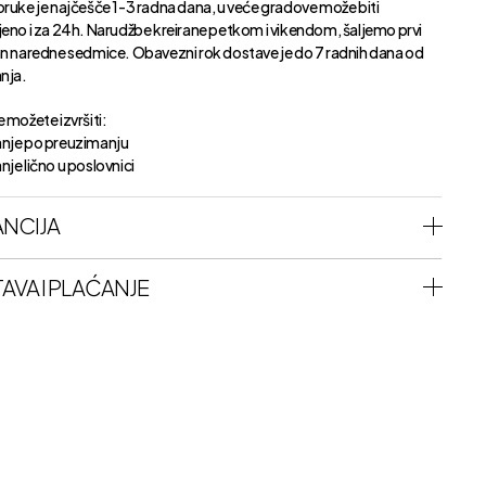
oruke je najčešče 1-3 radna dana, u veće gradove može biti
jeno i za 24h. Narudžbe kreirane petkom i vikendom, šaljemo prvi
an naredne sedmice. Obavezni rok dostave je do 7 radnih dana od
anja.
 možete izvršiti:
nje po preuzimanju
je lično u poslovnici
NCIJA
AVA I PLAĆANJE