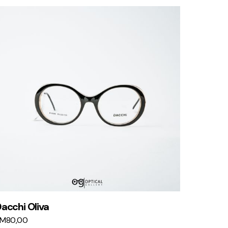
acchi Oliva
KM
80,00