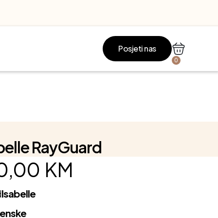
Posjeti nas
0
belle RayGuard
0,00
KM
d
Isabelle
Ženske