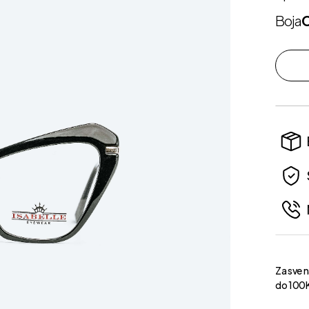
Boja
Za sve 
do 100K