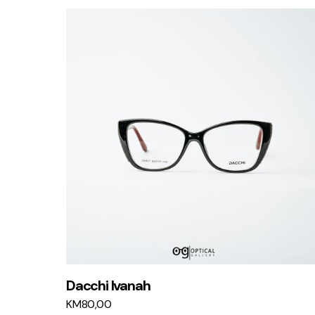
Dacchi Ivanah
KM
80,00