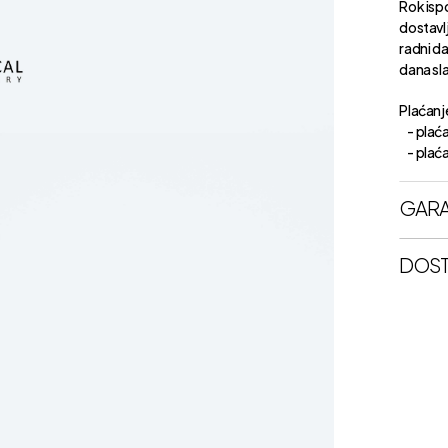
Rok isp
dostavl
radni d
dana sl
Plaćanje
- plaća
- plaćan
GARA
DOST