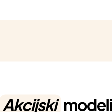
Akcijski
model