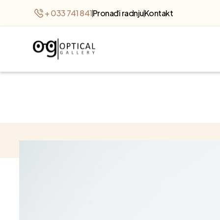
+ 033 741 841
Pronađi radnju
Kontakt