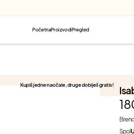
Početna
Proizvodi
Pregled
Kupiš jedne naočale, druge dobiješ gratis!
Isa
18
Bren
Spol
U