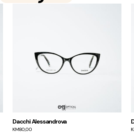
Dacchi Alessandrova
D
KM
80,00