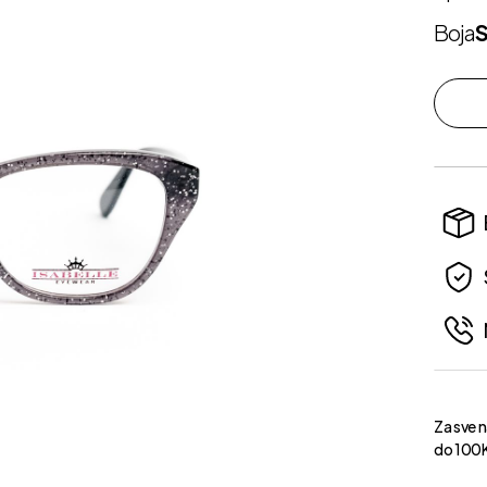
Boja
S
Za sve 
do 100K