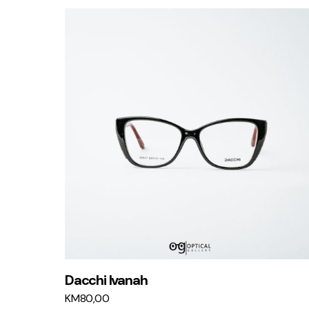
Dacchi Ivanah
KM
80,00