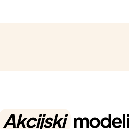
Akcijski
model