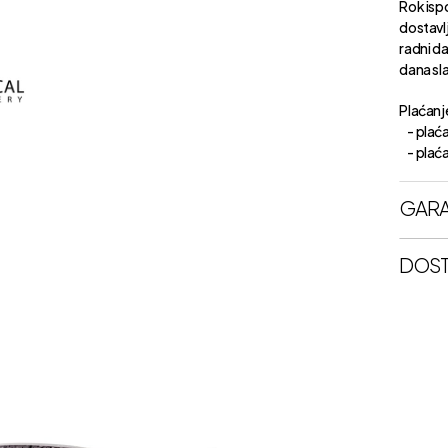
Rok isp
dostavl
radni d
dana sl
Plaćanje
- plaća
- plaćan
GARA
DOST