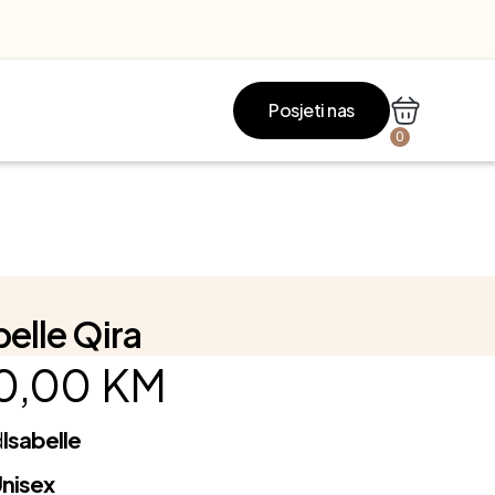
Posjeti nas
0
belle Qira
0,00
KM
d
Isabelle
nisex