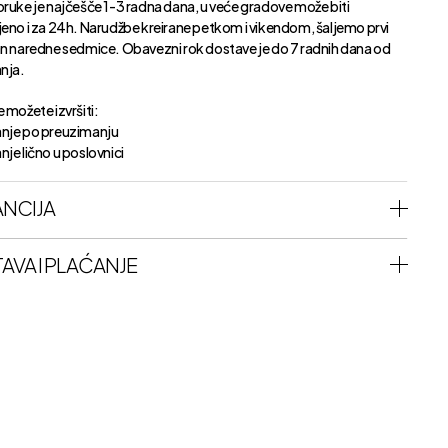
oruke je najčešče 1-3 radna dana, u veće gradove može biti
jeno i za 24h. Narudžbe kreirane petkom i vikendom, šaljemo prvi
an naredne sedmice. Obavezni rok dostave je do 7 radnih dana od
anja.
 možete izvršiti:
nje po preuzimanju
je lično u poslovnici
NCIJA
AVA I PLAĆANJE