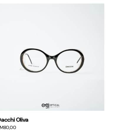
acchi Oliva
KM
80,00