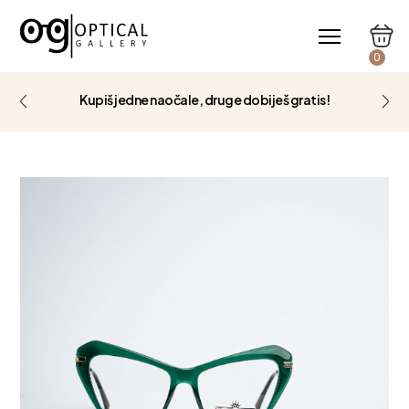
0
Kupiš jedne naočale, druge dobiješ gratis!