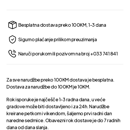
Besplatna dostava preko 100KM, 1-3 dana
Sigurno plaćanje prilikom preuzimanja
Naruči porukom ili pozivom na broj +033 741 841
Za sve narudžbe preko 100KM dostava je besplatna.
Dostava za narudžbe do 100KM je 10KM.
Rok isporuke je najčešče 1-3 radna dana, u veće
gradove može biti dostavljeno i za 24h. Narudžbe
kreirane petkom i vikendom, šaljemo prvi radni dan
naredne sedmice. Obavezni rok dostave je do 7 radnih
dana od dana slanja.