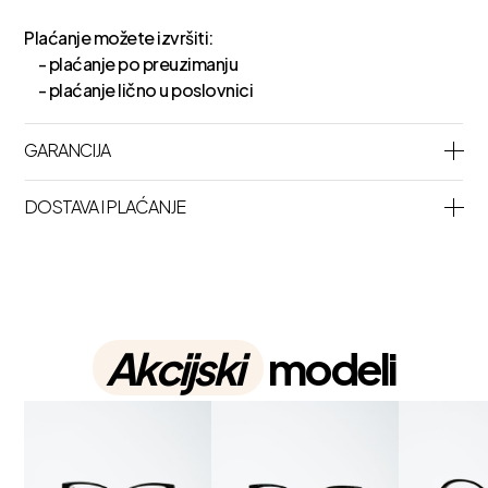
Plaćanje možete izvršiti:
- plaćanje po preuzimanju
- plaćanje lično u poslovnici
GARANCIJA
DOSTAVA I PLAĆANJE
Akcijski
modeli