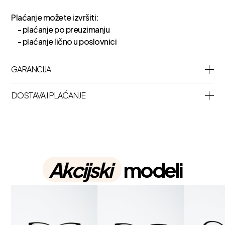
Plaćanje možete izvršiti:
- plaćanje po preuzimanju
- plaćanje lično u poslovnici
GARANCIJA
DOSTAVA I PLAĆANJE
Akcijski
modeli