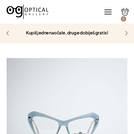
0
Kupiš jedne naočale, druge dobiješ gratis!