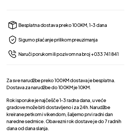
Besplatna dostava preko 100KM, 1-3 dana
Sigurno plaćanje prilikom preuzimanja
Naruči porukom ili pozivom na broj +033 741 841
Za sve narudžbe preko 100KM dostava je besplatna.
Dostava za narudžbe do 100KM je 10KM.
Rok isporuke je najčešče 1-3 radna dana, u veće
gradove može biti dostavljeno i za 24h. Narudžbe
kreirane petkom i vikendom, šaljemo prvi radni dan
naredne sedmice. Obavezni rok dostave je do 7 radnih
dana od dana slanja.