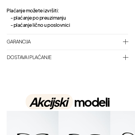
Plaćanje možete izvršiti:
- plaćanje po preuzimanju
- plaćanje lično u poslovnici
GARANCIJA
DOSTAVA I PLAĆANJE
Akcijski
modeli