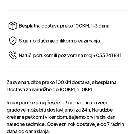
Besplatna dostava preko 100KM, 1-3 dana
Sigurno plaćanje prilikom preuzimanja
Naruči porukom ili pozivom na broj +033 741 841
Za sve narudžbe preko 100KM dostava je besplatna.
Dostava za narudžbe do 100KM je 10KM.
Rok isporuke je najčešče 1-3 radna dana, u veće
gradove može biti dostavljeno i za 24h. Narudžbe
kreirane petkom i vikendom, šaljemo prvi radni dan
naredne sedmice. Obavezni rok dostave je do 7 radnih
dana od dana slanja.