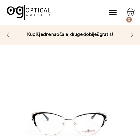
0
Kupiš jedne naočale, druge dobiješ gratis!