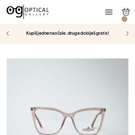
0
Kupiš jedne naočale, druge dobiješ gratis!