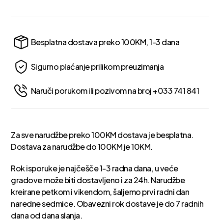
Besplatna dostava preko 100KM, 1-3 dana
Sigurno plaćanje prilikom preuzimanja
Naruči porukom ili pozivom na broj +033 741 841
Za sve narudžbe preko 100KM dostava je besplatna.
Dostava za narudžbe do 100KM je 10KM.
Rok isporuke je najčešče 1-3 radna dana, u veće
gradove može biti dostavljeno i za 24h. Narudžbe
kreirane petkom i vikendom, šaljemo prvi radni dan
naredne sedmice. Obavezni rok dostave je do 7 radnih
dana od dana slanja.