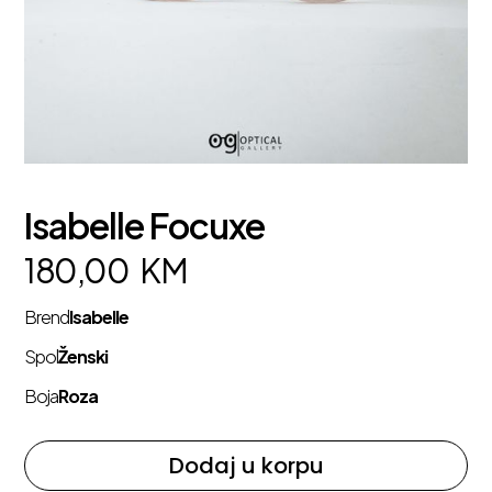
Isabelle Focuxe
180,00
KM
Brend
Isabelle
Spol
Ženski
Boja
Roza
Dodaj u korpu