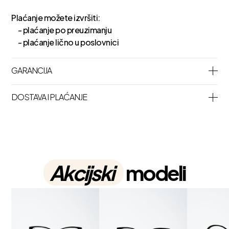
Plaćanje možete izvršiti:
- plaćanje po preuzimanju
- plaćanje lično u poslovnici
GARANCIJA
DOSTAVA I PLAĆANJE
Akcijski
modeli