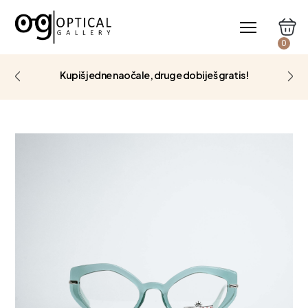
0
Kupiš jedne naočale, druge dobiješ gratis!