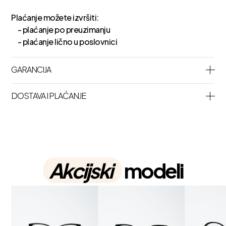
Plaćanje možete izvršiti:
- plaćanje po preuzimanju
- plaćanje lično u poslovnici
GARANCIJA
DOSTAVA I PLAĆANJE
Akcijski
modeli