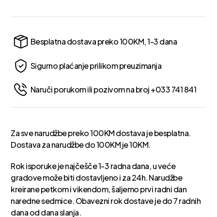
Besplatna dostava preko 100KM, 1-3 dana
Sigurno plaćanje prilikom preuzimanja
Naruči porukom ili pozivom na broj +033 741 841
Za sve narudžbe preko 100KM dostava je besplatna.
Dostava za narudžbe do 100KM je 10KM.
Rok isporuke je najčešče 1-3 radna dana, u veće
gradove može biti dostavljeno i za 24h. Narudžbe
kreirane petkom i vikendom, šaljemo prvi radni dan
naredne sedmice. Obavezni rok dostave je do 7 radnih
dana od dana slanja.