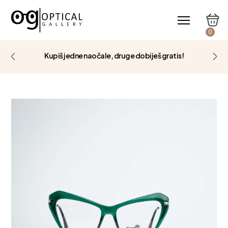
0
Kupiš jedne naočale, druge dobiješ gratis!