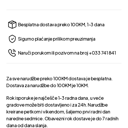
Besplatna dostava preko 100KM, 1-3 dana
Sigurno plaćanje prilikom preuzimanja
Naruči porukom ili pozivom na broj +033 741 841
Za sve narudžbe preko 100KM dostava je besplatna.
Dostava za narudžbe do 100KM je 10KM.
Rok isporuke je najčešče 1-3 radna dana, u veće
gradove može biti dostavljeno i za 24h. Narudžbe
kreirane petkom i vikendom, šaljemo prvi radni dan
naredne sedmice. Obavezni rok dostave je do 7 radnih
dana od dana slanja.