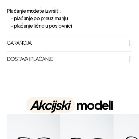
Plaćanje možete izvršiti:
- plaćanje po preuzimanju
- plaćanje lično u poslovnici
GARANCIJA
DOSTAVA I PLAĆANJE
Akcijski
modeli